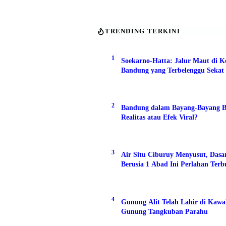
TRENDING TERKINI
1
Soekarno-Hatta: Jalur Maut di K
Bandung yang Terbelenggu Sekat 
2
Bandung dalam Bayang-Bayang B
Realitas atau Efek Viral?
3
Air Situ Ciburuy Menyusut, Das
Berusia 1 Abad Ini Perlahan Ter
4
Gunung Alit Telah Lahir di Kaw
Gunung Tangkuban Parahu