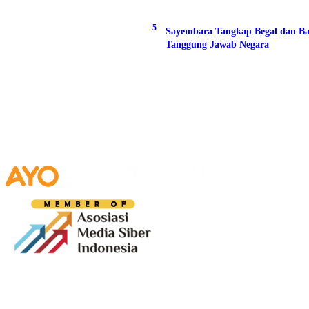
5
Sayembara Tangkap Begal dan Ba
Tanggung Jawab Negara
Media digital lokal yang menggambarkan wajah
Bandung secara utuh, dari geliat sosial dan ekonomi