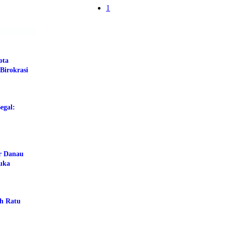
1
ota
Birokrasi
egal:
ar Danau
buka
ah Ratu