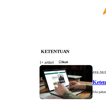
KETENTUAN
Ikuti
1+ artikel
AYO NE
Keten
Sila paha