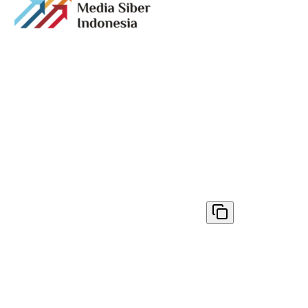
Media digital lokal yang menggambarkan wajah
Bandung secara utuh, dari geliat sosial dan ekonomi
warganya, hingga getar kreativitas dan partisipasi yang
membentuk jiwa kota.
Terverifikasi Dewan Pers
Nomor 1398/DP-Verifikasi/K/VIII/2025
✓ Disalin
© 2026
AyoBandung.id
. All rights reserved.