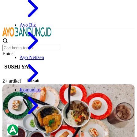
Ayo Biz
Enter
Ayo Netizen
SUSHI YAY
Ikuti
2+ artikel
Komunitas