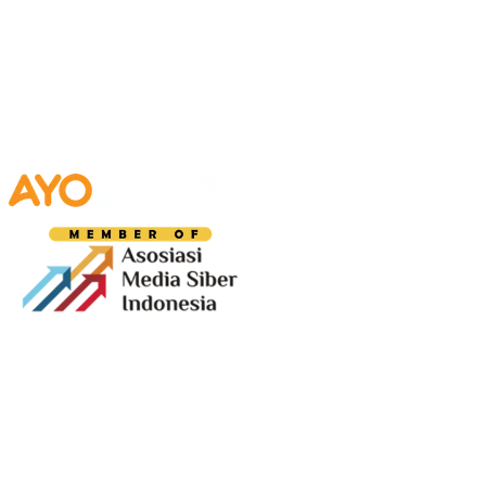
Media digital lokal yang menggambarkan wajah
Bandung secara utuh, dari geliat sosial dan ekonomi
warganya, hingga getar kreativitas dan partisipasi yang
membentuk jiwa kota.