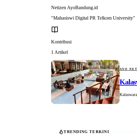
Netizen
AyoBandung.id
"Mahasiswi Digital PR Telkom University"
Kontribusi
1
Artikel
AYO NE
Kalas
Kalaswara
TRENDING TERKINI