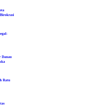
ota
Birokrasi
egal:
ar Danau
buka
ah Ratu
tas