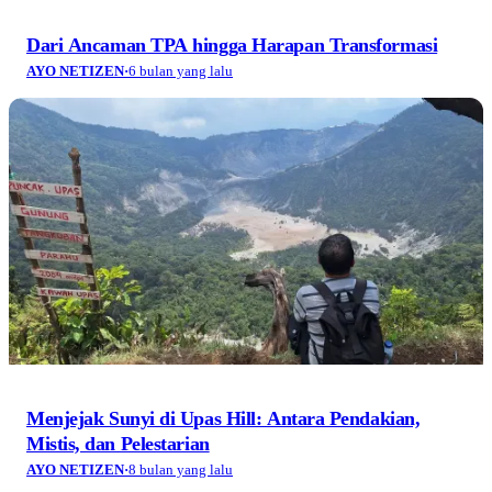
Dari Ancaman TPA hingga Harapan Transformasi
AYO NETIZEN
·
6 bulan yang lalu
Menjejak Sunyi di Upas Hill: Antara Pendakian,
Mistis, dan Pelestarian
AYO NETIZEN
·
8 bulan yang lalu