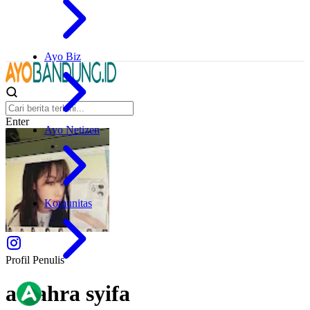
Ayo Biz
Enter
Ayo Netizen
Komunitas
Profil Penulis
azzahra syifa