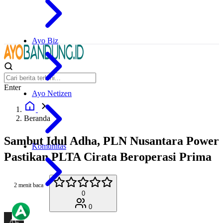
Ayo Biz
Enter
Ayo Netizen
Beranda
Sambut Idul Adha, PLN Nusantara Power
Komunitas
Pastikan PLTA Cirata Beroperasi Prima
2 menit baca
0
0