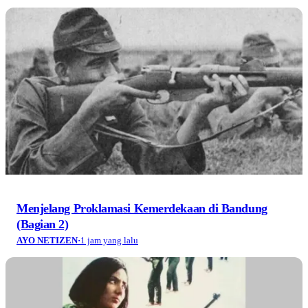
Menjelang Proklamasi Kemerdekaan di Bandung
(Bagian 2)
AYO NETIZEN
·
1 jam yang lalu