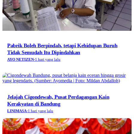
Pabrik Boleh Berpindah, tetapi Kehidupan Buruh
Tidak Semudah Itu Dipindahkan
AYO NETIZEN
·
1 hari yang lalu
Jelajah Cigondewah, Pusat Perdagangan Kain
Kerakyatan di Bandung
LINIMASA
·
1 hari yang lalu