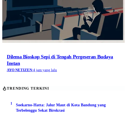
Dilema Bioskop Sepi di Tengah Pergeseran Budaya
Instan
AYO NETIZEN
·
4 jam yang lalu
TRENDING TERKINI
1
Soekarno-Hatta: Jalur Maut di Kota Bandung yang
Terbelenggu Sekat Birokrasi