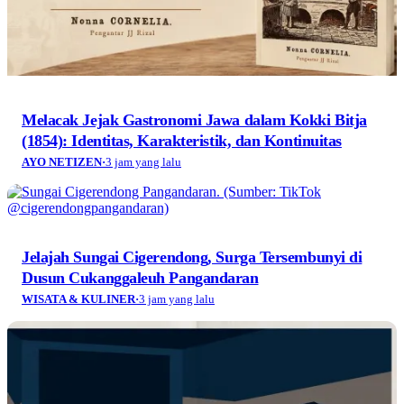
Melacak Jejak Gastronomi Jawa dalam Kokki Bitja
(1854): Identitas, Karakteristik, dan Kontinuitas
AYO NETIZEN
·
3 jam yang lalu
Jelajah Sungai Cigerendong, Surga Tersembunyi di
Dusun Cukanggaleuh Pangandaran
WISATA & KULINER
·
3 jam yang lalu