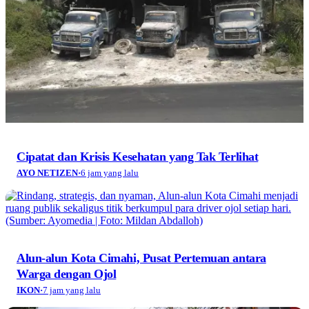
Cipatat dan Krisis Kesehatan yang Tak Terlihat
AYO NETIZEN
·
6 jam yang lalu
Alun-alun Kota Cimahi, Pusat Pertemuan antara
Warga dengan Ojol
IKON
·
7 jam yang lalu