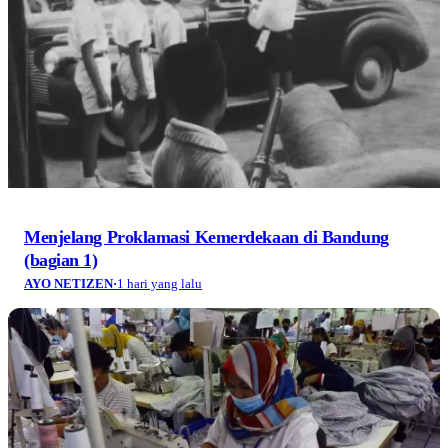
Menjelang Proklamasi Kemerdekaan di Bandung
(bagian 1)
AYO NETIZEN
·
1 hari yang lalu