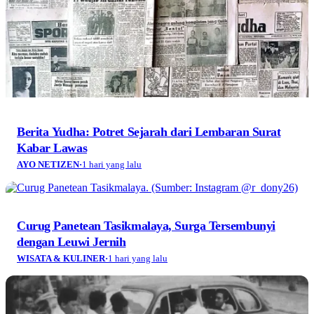
Berita Yudha: Potret Sejarah dari Lembaran Surat
Kabar Lawas
AYO NETIZEN
·
1 hari yang lalu
Curug Panetean Tasikmalaya, Surga Tersembunyi
dengan Leuwi Jernih
WISATA & KULINER
·
1 hari yang lalu