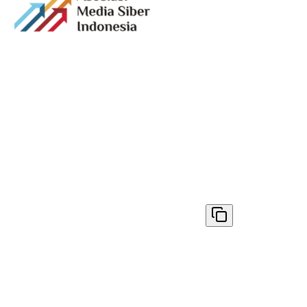
Media digital lokal yang menggambarkan wajah
Bandung secara utuh, dari geliat sosial dan ekonomi
warganya, hingga getar kreativitas dan partisipasi yang
membentuk jiwa kota.
Terverifikasi Dewan Pers
Nomor 1398/DP-Verifikasi/K/VIII/2025
✓ Disalin
© 2026
AyoBandung.id
. All rights reserved.