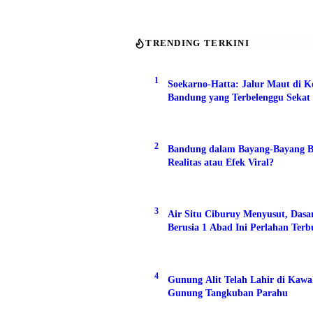
TRENDING TERKINI
1
Soekarno-Hatta: Jalur Maut di K
Bandung yang Terbelenggu Sekat 
2
Bandung dalam Bayang-Bayang B
Realitas atau Efek Viral?
3
Air Situ Ciburuy Menyusut, Das
Berusia 1 Abad Ini Perlahan Ter
4
Gunung Alit Telah Lahir di Kaw
Gunung Tangkuban Parahu