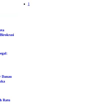
1
ota
Birokrasi
egal:
ar Danau
buka
ah Ratu