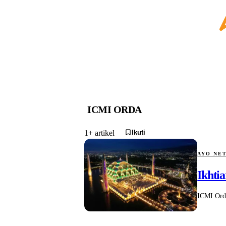
ICMI ORDA
Ikuti
1+ artikel
AYO NE
Ikhti
ICMI Orda