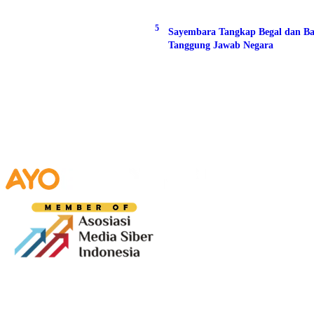
5
Sayembara Tangkap Begal dan Ba
Tanggung Jawab Negara
Media digital lokal yang menggambarkan wajah
Bandung secara utuh, dari geliat sosial dan ekonomi