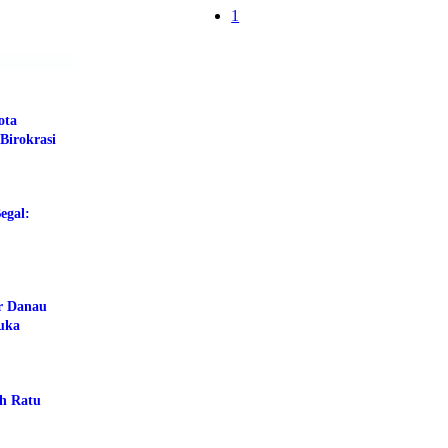
1
ota
Birokrasi
egal:
ar Danau
buka
ah Ratu