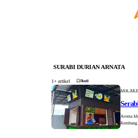
SURABI DURIAN ARNATA
Ikuti
1+ artikel
AYO NE
Serab
Aroma kha
Kembang