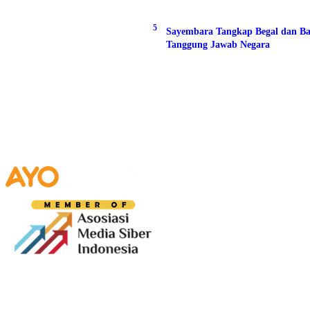
5
Sayembara Tangkap Begal dan Ba
Tanggung Jawab Negara
Media digital lokal yang menggambarkan wajah
Bandung secara utuh, dari geliat sosial dan ekonomi