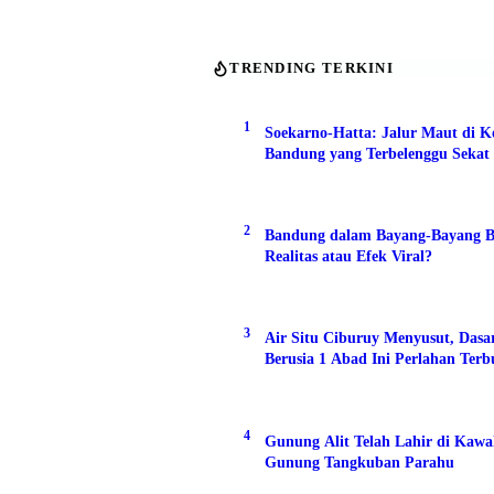
TRENDING TERKINI
1
Soekarno-Hatta: Jalur Maut di K
Bandung yang Terbelenggu Sekat 
2
Bandung dalam Bayang-Bayang B
Realitas atau Efek Viral?
3
Air Situ Ciburuy Menyusut, Das
Berusia 1 Abad Ini Perlahan Ter
4
Gunung Alit Telah Lahir di Kaw
Gunung Tangkuban Parahu