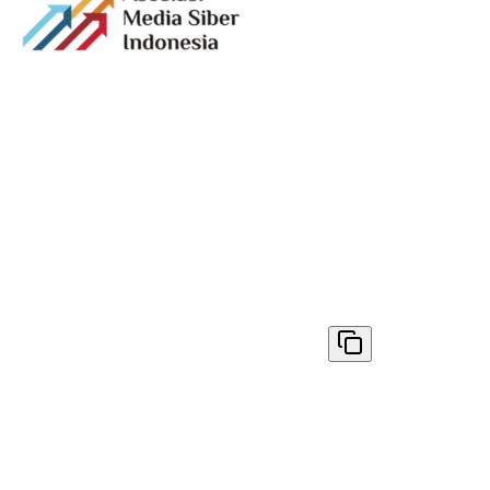
Media digital lokal yang menggambarkan wajah
Bandung secara utuh, dari geliat sosial dan ekonomi
warganya, hingga getar kreativitas dan partisipasi yang
membentuk jiwa kota.
Terverifikasi Dewan Pers
Nomor 1398/DP-Verifikasi/K/VIII/2025
✓ Disalin
© 2026
AyoBandung.id
. All rights reserved.