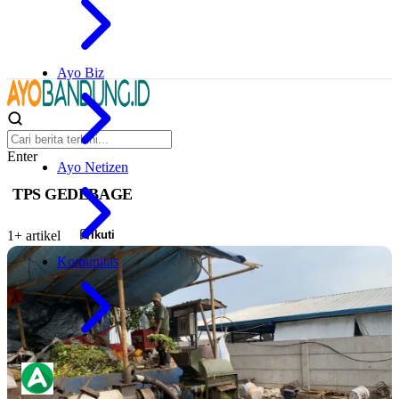
Ayo Biz
Enter
Ayo Netizen
TPS GEDEBAGE
Ikuti
1+ artikel
Komunitas