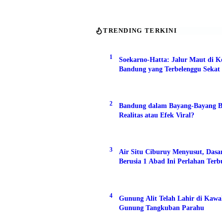
TRENDING TERKINI
1
Soekarno-Hatta: Jalur Maut di K
Bandung yang Terbelenggu Sekat 
2
Bandung dalam Bayang-Bayang B
Realitas atau Efek Viral?
3
Air Situ Ciburuy Menyusut, Das
Berusia 1 Abad Ini Perlahan Ter
4
Gunung Alit Telah Lahir di Kaw
Gunung Tangkuban Parahu