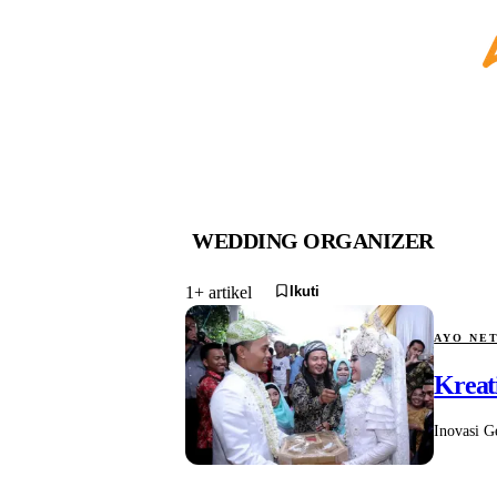
WEDDING ORGANIZER
Ikuti
1+ artikel
AYO NE
Kreat
Inovasi G