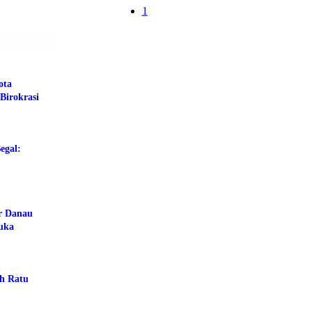
1
ota
Birokrasi
egal:
ar Danau
buka
ah Ratu