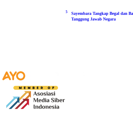
5
Sayembara Tangkap Begal dan Ba
Tanggung Jawab Negara
Media digital lokal yang menggambarkan wajah
Bandung secara utuh, dari geliat sosial dan ekonomi