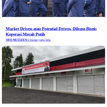
Market Driven atau Potential Driven, Dilema Bisnis
Koperasi Merah Putih
AYO NETIZEN
·
2 bulan yang lalu