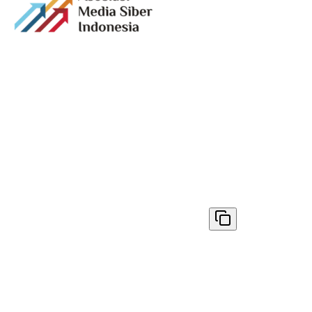
Media digital lokal yang menggambarkan wajah
Bandung secara utuh, dari geliat sosial dan ekonomi
warganya, hingga getar kreativitas dan partisipasi yang
membentuk jiwa kota.
Terverifikasi Dewan Pers
Nomor 1398/DP-Verifikasi/K/VIII/2025
✓ Disalin
© 2026
AyoBandung.id
. All rights reserved.