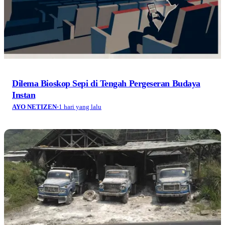
Dilema Bioskop Sepi di Tengah Pergeseran Budaya
Instan
AYO NETIZEN
·
1 hari yang lalu