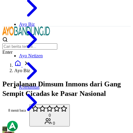
Ayo Biz
Enter
Ayo Netizen
Ayo Biz
Perjalanan Dimsum Inmons dari Gang
Komunitas
Sempit Cicadas ke Pasar Nasional
8 menit baca
0
0