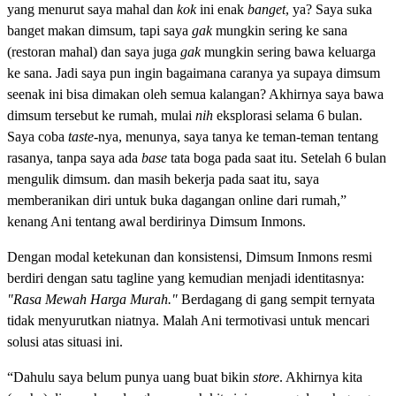
yang menurut saya mahal dan
kok
ini enak
banget
, ya? Saya suka
banget makan dimsum, tapi saya
gak
mungkin sering ke sana
(restoran mahal) dan saya juga
gak
mungkin sering bawa keluarga
ke sana. Jadi saya pun ingin bagaimana caranya ya supaya dimsum
seenak ini bisa dimakan oleh semua kalangan? Akhirnya saya bawa
dimsum tersebut ke rumah, mulai
nih
eksplorasi selama 6 bulan.
Saya coba
taste
-nya, menunya, saya tanya ke teman-teman tentang
rasanya, tanpa saya ada
base
tata boga pada saat itu. Setelah 6 bulan
mengulik dimsum. dan masih bekerja pada saat itu, saya
memberanikan diri untuk buka dagangan online dari rumah,”
kenang Ani tentang awal berdirinya Dimsum Inmons.
Dengan modal ketekunan dan konsistensi, Dimsum Inmons resmi
berdiri dengan satu tagline yang kemudian menjadi identitasnya:
"Rasa Mewah Harga Murah."
Berdagang di gang sempit ternyata
tidak menyurutkan niatnya. Malah Ani termotivasi untuk mencari
solusi atas situasi ini.
“Dahulu saya belum punya uang buat bikin
store
. Akhirnya kita