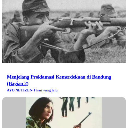
Menjelang Proklamasi Kemerdekaan di Bandung
(Bagian 2)
AYO NETIZEN
·
1 hari yang lalu