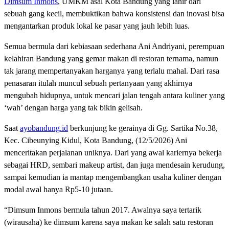
Dimsum Inmons
, UMKM asal Kota Bandung yang lahir dari
sebuah gang kecil, membuktikan bahwa konsistensi dan inovasi bisa
mengantarkan produk lokal ke pasar yang jauh lebih luas.
Semua bermula dari kebiasaan sederhana Ani Andriyani, perempuan
kelahiran Bandung yang gemar makan di restoran ternama, namun
tak jarang mempertanyakan harganya yang terlalu mahal. Dari rasa
penasaran itulah muncul sebuah pertanyaan yang akhirnya
mengubah hidupnya, untuk mencari jalan tengah antara kuliner yang
‘wah’ dengan harga yang tak bikin gelisah.
Saat
ayobandung.id
berkunjung ke gerainya di Gg. Sartika No.38,
Kec. Cibeunying Kidul, Kota Bandung, (12/5/2026) Ani
menceritakan perjalanan uniknya. Dari yang awal kariernya bekerja
sebagai HRD, sembari makeup artist, dan juga mendesain kerudung,
sampai kemudian ia mantap mengembangkan usaha kuliner dengan
modal awal hanya Rp5-10 jutaan.
“Dimsum Inmons bermula tahun 2017. Awalnya saya tertarik
(wirausaha) ke dimsum karena saya makan ke salah satu restoran