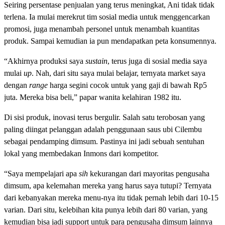
Seiring persentase penjualan yang terus meningkat, Ani tidak tidak
terlena. Ia mulai merekrut tim sosial media untuk menggencarkan
promosi, juga menambah personel untuk menambah kuantitas
produk. Sampai kemudian ia pun mendapatkan peta konsumennya.
“Akhirnya produksi saya
sustain
, terus juga di sosial media saya
mulai
up
. Nah, dari situ saya mulai belajar, ternyata market saya
dengan
range
harga segini cocok untuk yang gaji di bawah Rp5
juta. Mereka bisa beli,” papar wanita kelahiran 1982 itu.
Di sisi produk, inovasi terus bergulir. Salah satu terobosan yang
paling diingat pelanggan adalah penggunaan saus ubi Cilembu
sebagai pendamping dimsum. Pastinya ini jadi sebuah sentuhan
lokal yang membedakan Inmons dari kompetitor.
“Saya mempelajari apa
sih
kekurangan dari mayoritas pengusaha
dimsum, apa kelemahan mereka yang harus saya tutupi? Ternyata
dari kebanyakan mereka menu-nya itu tidak pernah lebih dari 10-15
varian. Dari situ, kelebihan kita punya lebih dari 80 varian, yang
kemudian bisa jadi support untuk para pengusaha dimsum lainnya