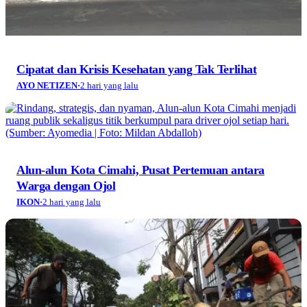
Cipatat dan Krisis Kesehatan yang Tak Terlihat
AYO NETIZEN
·
2 hari yang lalu
Alun-alun Kota Cimahi, Pusat Pertemuan antara
Warga dengan Ojol
IKON
·
2 hari yang lalu