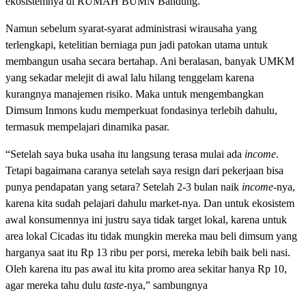
ekosistemnya di RUMAH BUMN Bandung.
Namun sebelum syarat-syarat administrasi wirausaha yang
terlengkapi, ketelitian berniaga pun jadi patokan utama untuk
membangun usaha secara bertahap. Ani beralasan, banyak UMKM
yang sekadar melejit di awal lalu hilang tenggelam karena
kurangnya manajemen risiko. Maka untuk mengembangkan
Dimsum Inmons kudu memperkuat fondasinya terlebih dahulu,
termasuk mempelajari dinamika pasar.
“Setelah saya buka usaha itu langsung terasa mulai ada
income
.
Tetapi bagaimana caranya setelah saya resign dari pekerjaan bisa
punya pendapatan yang setara? Setelah 2-3 bulan naik
income
-nya,
karena kita sudah pelajari dahulu market-nya. Dan untuk ekosistem
awal konsumennya ini justru saya tidak target lokal, karena untuk
area lokal Cicadas itu tidak mungkin mereka mau beli dimsum yang
harganya saat itu Rp 13 ribu per porsi, mereka lebih baik beli nasi.
Oleh karena itu pas awal itu kita promo area sekitar hanya Rp 10,
agar mereka tahu dulu
taste
-nya,” sambungnya