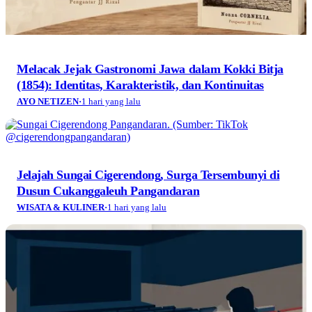
Melacak Jejak Gastronomi Jawa dalam Kokki Bitja
(1854): Identitas, Karakteristik, dan Kontinuitas
AYO NETIZEN
·
1 hari yang lalu
Jelajah Sungai Cigerendong, Surga Tersembunyi di
Dusun Cukanggaleuh Pangandaran
WISATA & KULINER
·
1 hari yang lalu