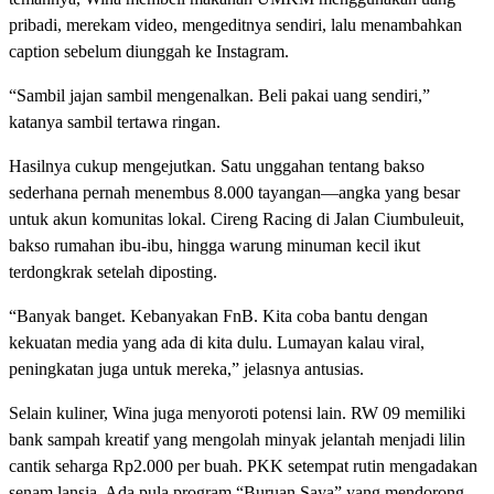
pribadi, merekam video, mengeditnya sendiri, lalu menambahkan
caption sebelum diunggah ke Instagram.
“Sambil jajan sambil mengenalkan. Beli pakai uang sendiri,”
katanya sambil tertawa ringan.
Hasilnya cukup mengejutkan. Satu unggahan tentang bakso
sederhana pernah menembus 8.000 tayangan—angka yang besar
untuk akun komunitas lokal. Cireng Racing di Jalan Ciumbuleuit,
bakso rumahan ibu-ibu, hingga warung minuman kecil ikut
terdongkrak setelah diposting.
“Banyak banget. Kebanyakan FnB. Kita coba bantu dengan
kekuatan media yang ada di kita dulu. Lumayan kalau viral,
peningkatan juga untuk mereka,” jelasnya antusias.
Selain kuliner, Wina juga menyoroti potensi lain. RW 09 memiliki
bank sampah kreatif yang mengolah minyak jelantah menjadi lilin
cantik seharga Rp2.000 per buah. PKK setempat rutin mengadakan
senam lansia. Ada pula program “Buruan Saya” yang mendorong