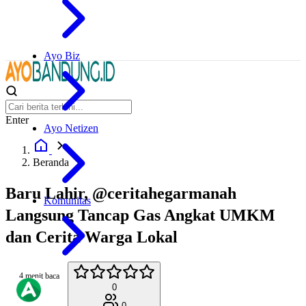
Ayo Biz
Enter
Ayo Netizen
Beranda
Baru Lahir, @ceritahegarmanah
Komunitas
Langsung Tancap Gas Angkat UMKM
dan Cerita Warga Lokal
4 menit baca
0
0