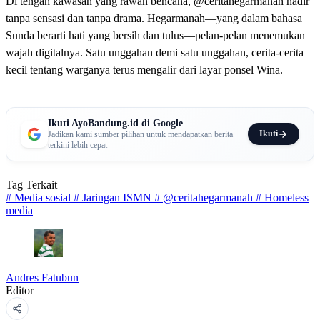
Di tengah kawasan yang rawan bencana, @ceritahegarmanah hadir
tanpa sensasi dan tanpa drama. Hegarmanah—yang dalam bahasa
Sunda berarti hati yang bersih dan tulus—pelan-pelan menemukan
wajah digitalnya. Satu unggahan demi satu unggahan, cerita-cerita
kecil tentang warganya terus mengalir dari layar ponsel Wina.
Ikuti AyoBandung.id di Google
Ikuti
Jadikan kami sumber pilihan untuk mendapatkan berita
terkini lebih cepat
Tag Terkait
#
Media sosial
#
Jaringan ISMN
#
@ceritahegarmanah
#
Homeless
media
Andres Fatubun
Editor