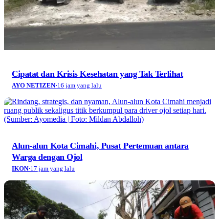
Cipatat dan Krisis Kesehatan yang Tak Terlihat
AYO NETIZEN
·
16 jam yang lalu
Alun-alun Kota Cimahi, Pusat Pertemuan antara
Warga dengan Ojol
IKON
·
17 jam yang lalu