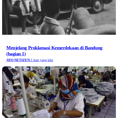
Menjelang Proklamasi Kemerdekaan di Bandung
(bagian 1)
AYO NETIZEN
·
1 hari yang lalu