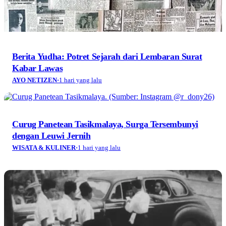
Berita Yudha: Potret Sejarah dari Lembaran Surat
Kabar Lawas
AYO NETIZEN
·
1 hari yang lalu
Curug Panetean Tasikmalaya, Surga Tersembunyi
dengan Leuwi Jernih
WISATA & KULINER
·
1 hari yang lalu