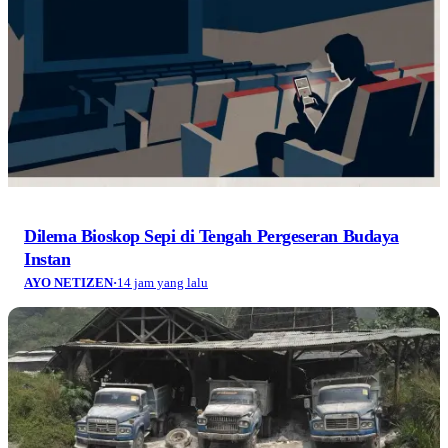
Dilema Bioskop Sepi di Tengah Pergeseran Budaya
Instan
AYO NETIZEN
·
14 jam yang lalu