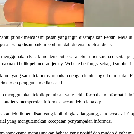
ntu publik memahami pesan yang ingin disampaikan Persib. Melalui kat
 pesan yang disampaikan lebih mudah dikenali oleh audiens.
 menggunakan kata kunci tersebut secara lebih rinci karena disertai pen
kna di balik peluncuran jersey. Website berfungsi sebagai sumber in
unci yang sama tetapi disampaikan dengan lebih singkat dan padat. Fok
rima oleh pengguna media sosial.
rsib menggunakan teknik penulisan yang lebih formal dan informatif. In
 audiens memperoleh informasi secara lebih lengkap.
kan teknik penulisan yang lebih ringkas, langsung, dan persuasif. Ca
 sosial yang mengutamakan kecepatan penyampaian informasi.
agram sama-sama menggunakan bahasa yang positif dan mudah dipahami.