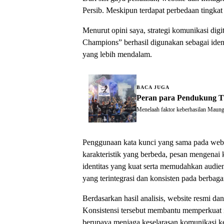
Persib. Meskipun terdapat perbedaan tingkat 
Menurut opini saya, strategi komunikasi di
Champions” berhasil digunakan sebagai ide
yang lebih mendalam.
BACA JUGA
Peran para Pendukung T
Menelaah faktor keberhasilan Maung
Penggunaan kata kunci yang sama pada webs
karakteristik yang berbeda, pesan mengenai
identitas yang kuat serta memudahkan audie
yang terintegrasi dan konsisten pada berbaga
Berdasarkan hasil analisis, website resmi d
Konsistensi tersebut membantu memperkuat 
berupaya menjaga keselarasan komunikasi kep