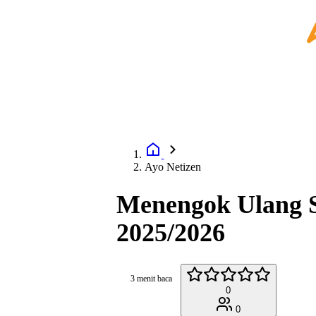
Ayo Netizen
Menengok Ulang S
2025/2026
3 menit baca
0
0