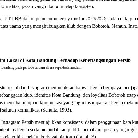
formalitas, pesan yang dibangun tetap konsisten.
gital PT PBB dalam peluncuran jersey musim 2025/2026 sudah cukup b
ntitas utama yang menghubungkan klub dengan Bobotoh. Namun, Insta
im Lokal di Kota Bandung Terhadap Keberlangsungan Persib
 Bandung pada periode terbaru di era sepakbola modern.
ite resmi dan Instagram menunjukkan bahwa Persib berupaya menjaga 
 kebanggaan klub, identitas Kota Bandung, dan loyalitas Bobotoh tet
ns memahami tujuan komunikasi yang ingin disampaikan Persib melalu
i saluran komunikasi (Schultz, 1993).
an Instagram Persib menunjukkan konsistensi dalam penggunaan kata kun
identitas Persib serta memudahkan publik memahami pesan yang ingin
ada publik melalui berbagai platform digital. (*)