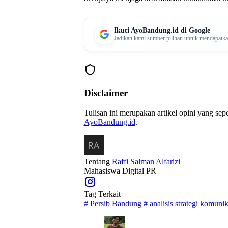
Ikuti AyoBandung.id di Google
Jadikan kami sumber pilihan untuk mendapatkan 
Disclaimer
Tulisan ini merupakan artikel opini yang se
AyoBandung.id
.
Tentang
Raffi Salman Alfarizi
Mahasiswa Digital PR
Tag Terkait
#
Persib Bandung
#
analisis strategi komunik