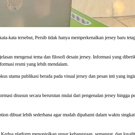
a-kata tersebut, Persib tidak hanya memperkenalkan jersey baru tetap
jelasan mengenai tema dan filosofi desain jersey. Informasi yang diberi
formasi resmi yang lebih mendalam.
us utama publikasi berada pada visual jersey dan pesan inti yang ingi
formasi disusun secara berurutan mulai dari pengenalan jersey hingga p
ption dibuat lebih sederhana agar mudah dipahami dalam waktu singkat
 Kedua platform menonjolkan unsur kebanggaan, semangat, dan loyalit