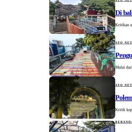
AYO NE
Di ba
Kritikan 
AYO NE
Pengu
Mulai dari
AYO NE
Polem
Kritik ke
BERAN