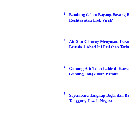
2
Bandung dalam Bayang-Bayang B
Realitas atau Efek Viral?
3
Air Situ Ciburuy Menyusut, Das
Berusia 1 Abad Ini Perlahan Ter
4
Gunung Alit Telah Lahir di Kaw
Gunung Tangkuban Parahu
5
Sayembara Tangkap Begal dan Ba
Tanggung Jawab Negara