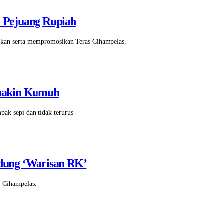
a Pejuang Rupiah
aikan serta mempromosikan Teras Cihampelas.
emakin Kumuh
mpak sepi dan tidak terurus.
ndung ‘Warisan RK’
s Cihampelas.