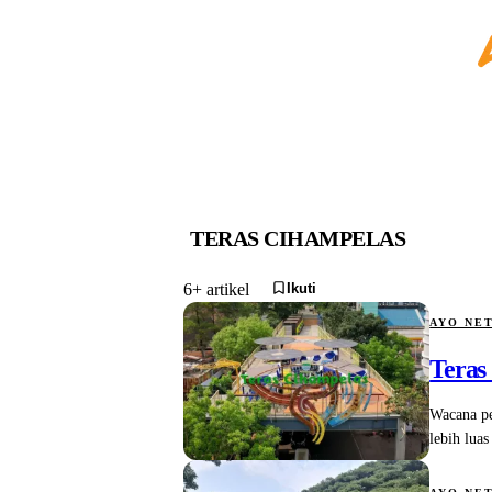
TERAS CIHAMPELAS
Ikuti
6+ artikel
AYO NE
Teras
Wacana pe
lebih luas