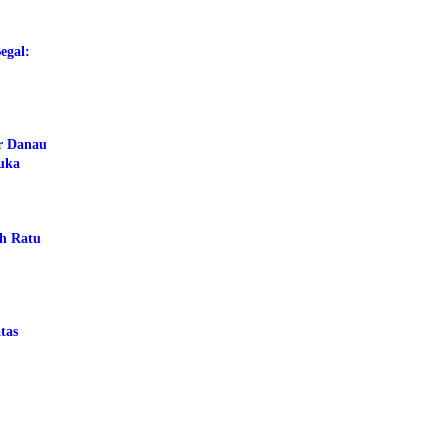
egal:
ar Danau
buka
ah Ratu
tas