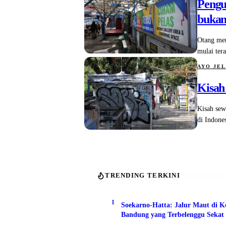
Pengu
bukan
Otang men
mulai ter
AYO JE
Kisah
Kisah sew
di Indones
TRENDING TERKINI
1
Soekarno-Hatta: Jalur Maut di K
Bandung yang Terbelenggu Sekat 