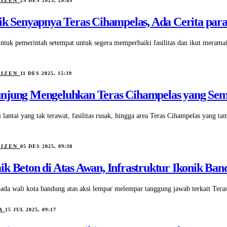
TIZEN
29 DES 2025, 20:49
lik Senyapnya Teras Cihampelas, Ada Cerita par
untuk pemerintah setempat untuk segera memperbaiki fasilitas dan ikut meram
TIZEN
11 DES 2025, 15:39
njung Mengeluhkan Teras Cihampelas yang S
 lantai yang tak terawat, fasilitas rusak, hingga area Teras Cihampelas yang ta
TIZEN
05 DES 2025, 09:38
ik Beton di Atas Awan, Infrastruktur Ikonik Ba
pada wali kota bandung atas aksi lempar melempar tanggung jawab terkait Tera
DA
15 JUL 2025, 09:17