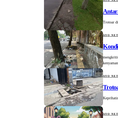
AYO NE
Antar
Trotoar d
AYO NE
Kondi
mengkriti
kenyamana
AYO NE
Troto
Keprihati
AYO NE