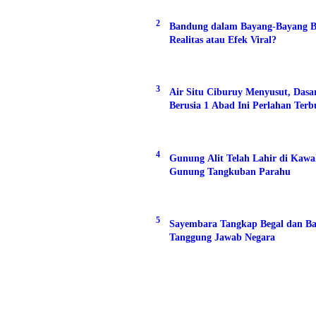
2
Bandung dalam Bayang-Bayang B
Realitas atau Efek Viral?
3
Air Situ Ciburuy Menyusut, Das
Berusia 1 Abad Ini Perlahan Ter
4
Gunung Alit Telah Lahir di Kaw
Gunung Tangkuban Parahu
5
Sayembara Tangkap Begal dan Ba
Tanggung Jawab Negara