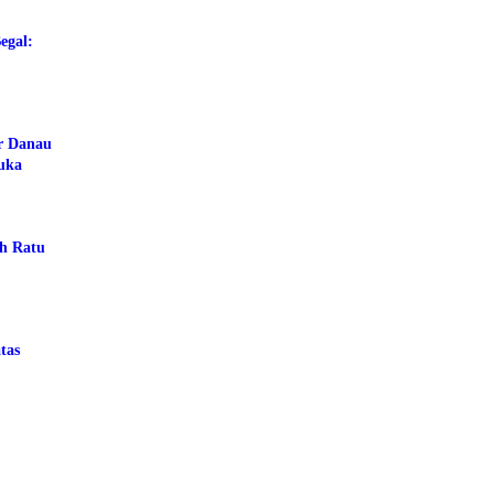
egal:
ar Danau
buka
ah Ratu
tas