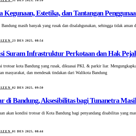
TIZEN
31 DES 2025, 10:10
a Kegunaan, Estetika, dan Tantangan Pengguna
i Bandung masih banyak yang rusak dan disalahgunakan, sehingga tidak aman da
TIZEN
23 DES 2025, 08:54
si Suram Infrastruktur Perkotaan dan Hak Peja
si trotoar kota Bandung yang rusak, dikuasai PKL & parkir liar. Mengungkapka
n masyarakat, dan mendesak tindakan dari Walikota Bandung
TIZEN
02 DES 2025, 09:50
ar di Bandung, Aksesibilitas bagi Tunanetra Mas
nan akan kondisi trotoar di Kota Bandung bagi penyandang disabilitas yang ma
TIZEN
01 DES 2025, 08:44