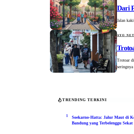
Dari P
Jalan kaki
AYO NE
Troto
Trotoar d
seringnya
TRENDING TERKINI
1
Soekarno-Hatta: Jalur Maut di K
Bandung yang Terbelenggu Sekat 