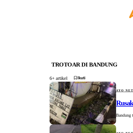
TROTOAR DI BANDUNG
Ikuti
6+ artikel
AYO NE
Rusak
Bandung t