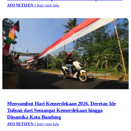
AYO NETIZEN
·
1 hari yang lalu
Menyambut Hari Kemerdekaan 2026, Deretan Ide
Tulisan dari Semangat Kemerdekaan hingga
Dinamika Kota Bandung
AYO NETIZEN
·
1 hari yang lalu