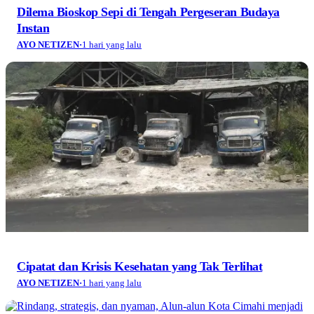
Dilema Bioskop Sepi di Tengah Pergeseran Budaya
Instan
AYO NETIZEN
·
1 hari yang lalu
Cipatat dan Krisis Kesehatan yang Tak Terlihat
AYO NETIZEN
·
1 hari yang lalu