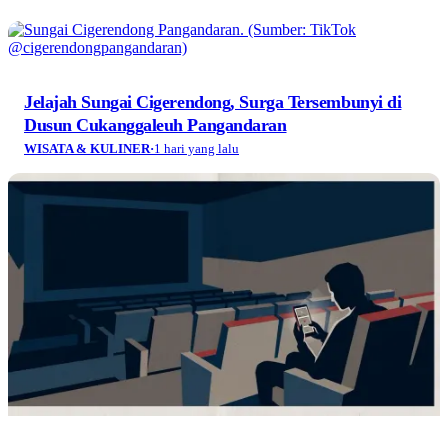
Jelajah Sungai Cigerendong, Surga Tersembunyi di
Dusun Cukanggaleuh Pangandaran
WISATA & KULINER
·
1 hari yang lalu