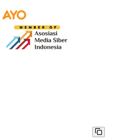
Media digital lokal yang menggambarkan wajah
Bandung secara utuh, dari geliat sosial dan ekonomi
warganya, hingga getar kreativitas dan partisipasi yang
membentuk jiwa kota.
Terverifikasi Dewan Pers
Nomor 1398/DP-Verifikasi/K/VIII/2025