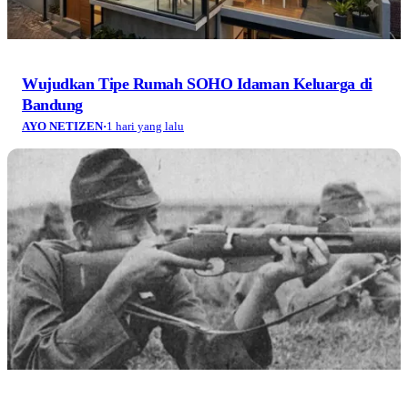
Wujudkan Tipe Rumah SOHO Idaman Keluarga di
Bandung
AYO NETIZEN
·
1 hari yang lalu