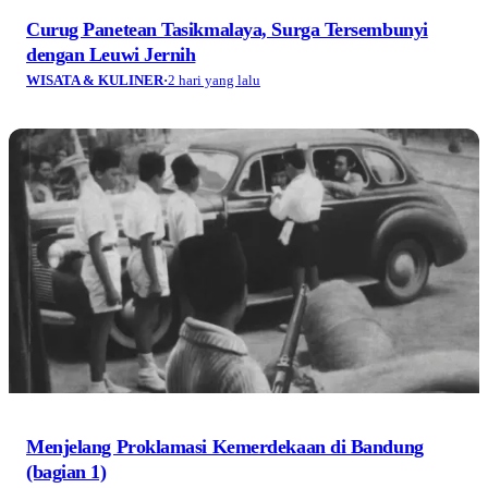
Curug Panetean Tasikmalaya, Surga Tersembunyi
dengan Leuwi Jernih
WISATA & KULINER
·
2 hari yang lalu
Menjelang Proklamasi Kemerdekaan di Bandung
(bagian 1)