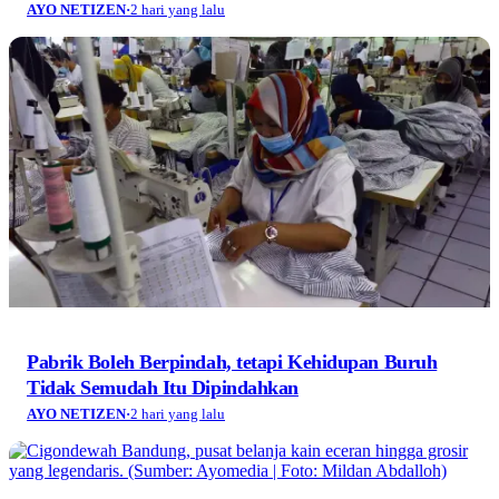
AYO NETIZEN
·
2 hari yang lalu
Pabrik Boleh Berpindah, tetapi Kehidupan Buruh
Tidak Semudah Itu Dipindahkan
AYO NETIZEN
·
2 hari yang lalu