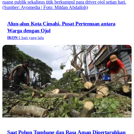
Alun-alun Kota Cimahi, Pusat Pertemuan antara
Warga dengan Ojol
IKON
·
1 hari yang lalu
Saat Pohon Tumbang dan Rasa Aman Dipertaruhkan