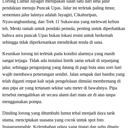
Lorong Lumut Jayagiri merupakan salah satu dari lima jalur
pendakian menuju Puncak Upas. Jalur ini terletak paling timur,
sementara jalur lainnya adalah Jayagiri, Cikahuripan,
Nyawangbandung, dan Trek 11 Sukawana yang melewati kebun
teh. Meski ramah untuk pendaki pemula, penting untuk diperhatikan
bahwa area puncak Upas bukan lokasi resmi untuk berkemah
sehingga tidak diperkenankan mendirikan tenda di sana.
Keunikan lorong ini terletak pada kondisi alamnya yang masih
sangat terjaga. Tidak ada instalasi listrik sama sekali di sepanjang
jalur, sehingga pengunjung yang datang di pagi buta atau sore hari
wajib membawa penerangan sendiri. Jalan setapak dari bambu yang
telah diganti empat kali sejak pengelolaan dimulai membentang di
atas pipa air yang tertanam sekitar satu meter di bawahnya. Pipa
tersebut mengalirkan air secara alami dari mata air di atas tanpa
menggunakan pompa.
Dinding lorong yang ditumbuhi lumut tebal menjadi daya tarik
utama, menciptakan suasana yang cocok untuk spot foto
Instagrammable. Kelembaban udara yang tinggi dan suhu dingin