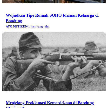
Wujudkan Tipe Rumah SOHO Idaman Keluarga di
Bandung
AYO NETIZEN
·
1 hari yang lalu
Menjelang Proklamasi Kemerdekaan di Bandung