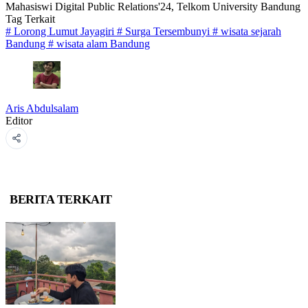
Mahasiswi Digital Public Relations'24, Telkom University Bandung
Tag Terkait
#
Lorong Lumut Jayagiri
#
Surga Tersembunyi
#
wisata sejarah
Bandung
#
wisata alam Bandung
Aris Abdulsalam
Editor
BERITA TERKAIT