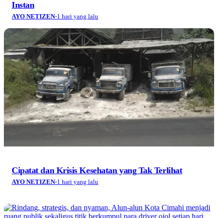
Instan
AYO NETIZEN
·
1 hari yang lalu
Cipatat dan Krisis Kesehatan yang Tak Terlihat
AYO NETIZEN
·
1 hari yang lalu