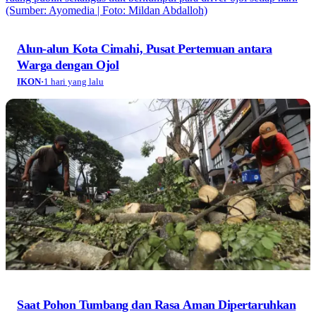
Alun-alun Kota Cimahi, Pusat Pertemuan antara
Warga dengan Ojol
IKON
·
1 hari yang lalu
Saat Pohon Tumbang dan Rasa Aman Dipertaruhkan