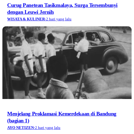
Curug Panetean Tasikmalaya, Surga Tersembunyi
dengan Leuwi Jernih
WISATA & KULINER
·
2 hari yang lalu
Menjelang Proklamasi Kemerdekaan di Bandung
(bagian 1)
AYO NETIZEN
·
2 hari yang lalu