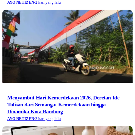
AYO NETIZEN
·
2 hari yang lalu
Menyambut Hari Kemerdekaan 2026, Deretan Ide
Tulisan dari Semangat Kemerdekaan hingga
Dinamika Kota Bandung
AYO NETIZEN
·
2 hari yang lalu