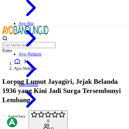
Ayo Biz
Enter
Ayo Netizen
Ayo Netizen
Lorong Lumut Jayagiri, Jejak Belanda
Komunitas
1936 yang Kini Jadi Surga Tersembunyi
Lembang
4 menit baca
0
0