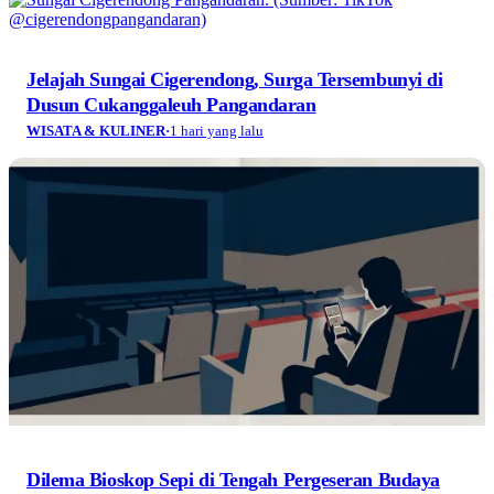
Jelajah Sungai Cigerendong, Surga Tersembunyi di
Dusun Cukanggaleuh Pangandaran
WISATA & KULINER
·
1 hari yang lalu
Dilema Bioskop Sepi di Tengah Pergeseran Budaya