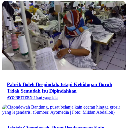
Pabrik Boleh Berpindah, tetapi Kehidupan Buruh
Tidak Semudah Itu Dipindahkan
AYO NETIZEN
·
2 hari yang lalu
Jelajah Cigondewah, Pusat Perdagangan Kain