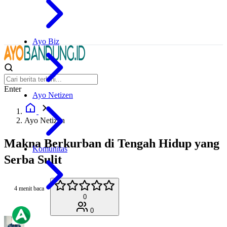
Ayo Biz
Enter
Ayo Netizen
Ayo Netizen
Makna Berkurban di Tengah Hidup yang
Komunitas
Serba Sulit
4 menit baca
0
0