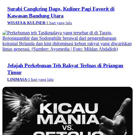
Surabi Cangkring Dago, Kuliner Pagi Favorit di
Kawasan Bandung Utara
WISATA & KULINER
·
1 hari yang lalu
Jelajah Perkebunan Teh Rakyat Terluas di Priangan
Timur
LINIMASA
·
1 hari yang lalu