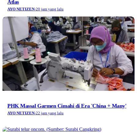
Atlas
AYO NETIZEN
·
20 jam yang lalu
PHK Massal Garmen Cimahi di Era 'China + Many'
AYO NETIZEN
·
22 jam yang lalu