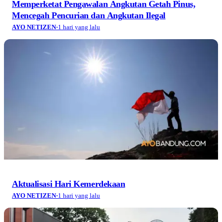
Memperketat Pengawalan Angkutan Getah Pinus,
Mencegah Pencurian dan Angkutan Ilegal
AYO NETIZEN
·
1 hari yang lalu
Aktualisasi Hari Kemerdekaan
AYO NETIZEN
·
1 hari yang lalu