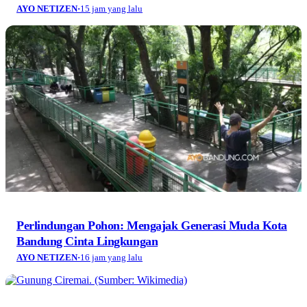
AYO NETIZEN
·
15 jam yang lalu
Perlindungan Pohon: Mengajak Generasi Muda Kota
Bandung Cinta Lingkungan
AYO NETIZEN
·
16 jam yang lalu