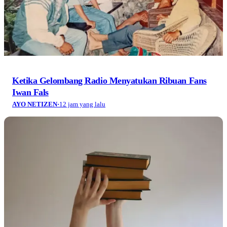
Ketika Gelombang Radio Menyatukan Ribuan Fans
Iwan Fals
AYO NETIZEN
·
12 jam yang lalu