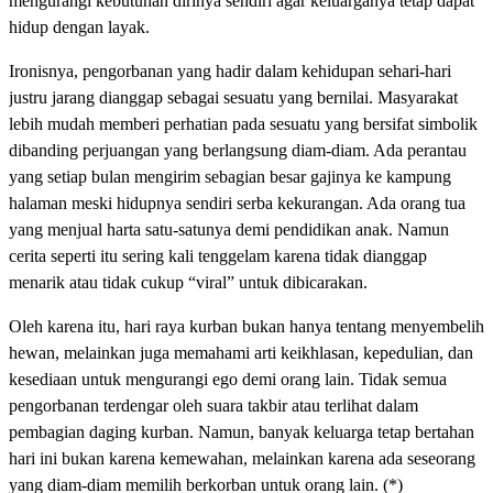
mengurangi kebutuhan dirinya sendiri agar keluarganya tetap dapat
hidup dengan layak.
Ironisnya, pengorbanan yang hadir dalam kehidupan sehari-hari
justru jarang dianggap sebagai sesuatu yang bernilai. Masyarakat
lebih mudah memberi perhatian pada sesuatu yang bersifat simbolik
dibanding perjuangan yang berlangsung diam-diam. Ada perantau
yang setiap bulan mengirim sebagian besar gajinya ke kampung
halaman meski hidupnya sendiri serba kekurangan. Ada orang tua
yang menjual harta satu-satunya demi pendidikan anak. Namun
cerita seperti itu sering kali tenggelam karena tidak dianggap
menarik atau tidak cukup “viral” untuk dibicarakan.
Oleh karena itu, hari raya kurban bukan hanya tentang menyembelih
hewan, melainkan juga memahami arti keikhlasan, kepedulian, dan
kesediaan untuk mengurangi ego demi orang lain. Tidak semua
pengorbanan terdengar oleh suara takbir atau terlihat dalam
pembagian daging kurban. Namun, banyak keluarga tetap bertahan
hari ini bukan karena kemewahan, melainkan karena ada seseorang
yang diam-diam memilih berkorban untuk orang lain. (*)