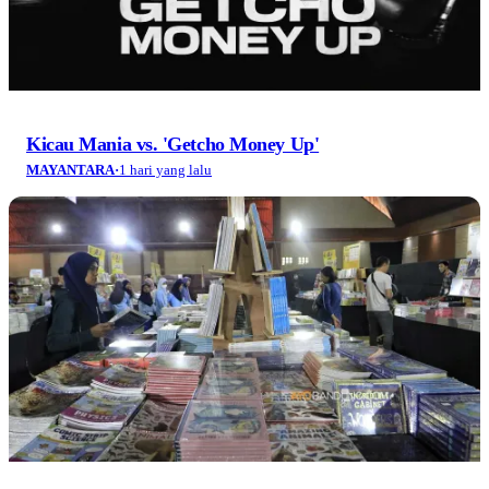
Kicau Mania vs. 'Getcho Money Up'
MAYANTARA
·
1 hari yang lalu