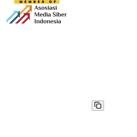
Media digital lokal yang menggambarkan wajah
Bandung secara utuh, dari geliat sosial dan ekonomi
warganya, hingga getar kreativitas dan partisipasi yang
membentuk jiwa kota.
Terverifikasi Dewan Pers
Nomor 1398/DP-Verifikasi/K/VIII/2025
✓ Disalin