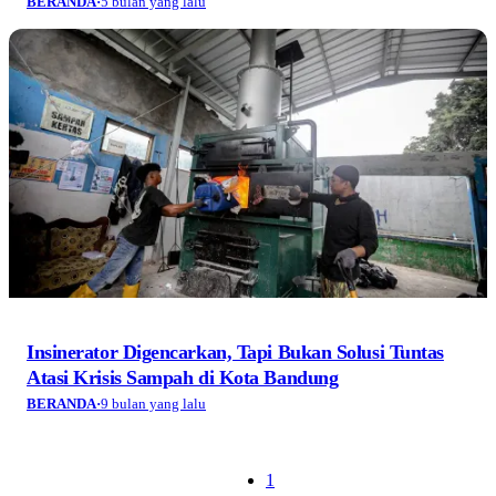
BERANDA
·
5 bulan yang lalu
Insinerator Digencarkan, Tapi Bukan Solusi Tuntas
Atasi Krisis Sampah di Kota Bandung
BERANDA
·
9 bulan yang lalu
1