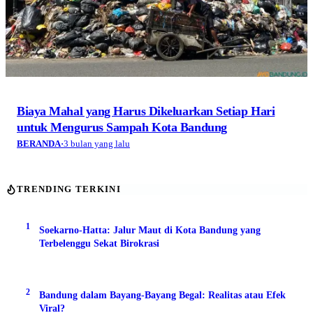
Biaya Mahal yang Harus Dikeluarkan Setiap Hari
untuk Mengurus Sampah Kota Bandung
BERANDA
·
3 bulan yang lalu
TRENDING TERKINI
1
Soekarno-Hatta: Jalur Maut di Kota Bandung yang
Terbelenggu Sekat Birokrasi
2
Bandung dalam Bayang-Bayang Begal: Realitas atau Efek
Viral?