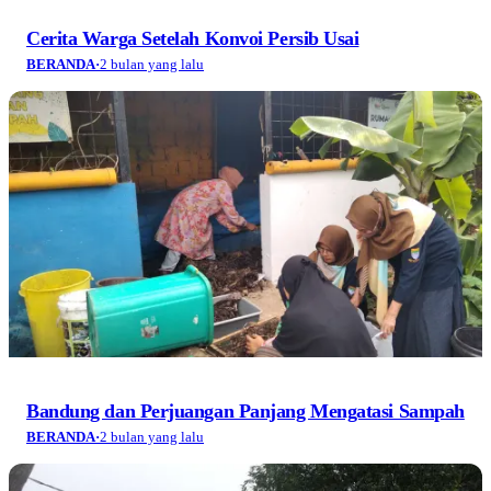
Cerita Warga Setelah Konvoi Persib Usai
BERANDA
·
2 bulan yang lalu
Bandung dan Perjuangan Panjang Mengatasi Sampah
BERANDA
·
2 bulan yang lalu