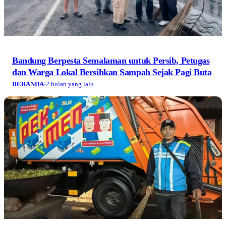
Bandung Berpesta Semalaman untuk Persib, Petugas
dan Warga Lokal Bersihkan Sampah Sejak Pagi Buta
BERANDA
·
2 bulan yang lalu