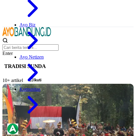
Ayo Biz
Enter
Ayo Netizen
TRADISI SUNDA
Ikuti
10+ artikel
Komunitas