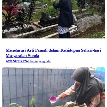
Menelusuri Arti Pamali dalam Kehidupan Sehari-hari
Masyarakat Sunda
AYO NETIZEN
·
8 bulan yang lalu