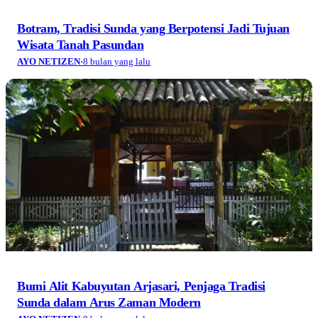
Botram, Tradisi Sunda yang Berpotensi Jadi Tujuan
Wisata Tanah Pasundan
AYO NETIZEN
·
8 bulan yang lalu
Bumi Alit Kabuyutan Arjasari, Penjaga Tradisi
Sunda dalam Arus Zaman Modern