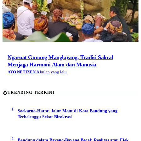
Ngaruat Gunung Manglayang, Tradisi Sakral
Menjaga Harmoni Alam dan Manusia
AYO NETIZEN
·
8 bulan yang lalu
TRENDING TERKINI
1
Soekarno-Hatta: Jalur Maut di Kota Bandung yang
Terbelenggu Sekat Birokrasi
2
Bandung dalam Bayang-Bayang Begal: Realitas atau Efek