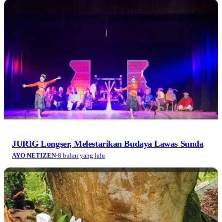
JURIG Longser, Melestarikan Budaya Lawas Sunda
AYO NETIZEN
·
8 bulan yang lalu