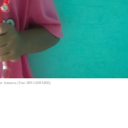
er: Istimewa | Foto: IBN GHIFARIE)