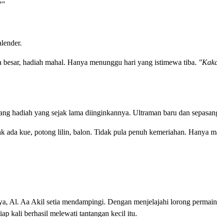
?"
lender.
besar, hadiah mahal. Hanya menunggu hari yang istimewa tiba.
"Kak
ang hadiah yang sejak lama diinginkannya. Ultraman baru dan sepasang
ada kue, potong lilin, balon. Tidak pula penuh kemeriahan. Hanya m
ya, Al. Aa Akil setia mendampingi. Dengan menjelajahi lorong permain
p kali berhasil melewati tantangan kecil itu.