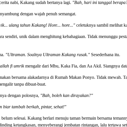
rita nabi, Kakang sudah bertanya lagi.
"Bah, hari ini tanggal berapa
enyambung dengan wajah penuh semangat.
ik... ulang tahun Kakang! Hore... hore..."
celetuknya sambil melihat ka
 sendiri, unik dalam menghitung kebahagiaan. Tidak menunggu pesta 
ma.
"Ultraman. Soalnya Ultraman Kakang rusak."
Sesederhana itu.
llah fi umrik
mengalir dari Mbu, Kaka Fia, dan Aa Akil. Siangnya dat
makan bersama alakadarnya di Rumah Makan Ponyo. Tidak mewah. Tak 
ngalir tanpa dibuat-buat.
anya dengan polosnya,
"Bah, boleh kan dirayakan?"
 biar tambah berkah, pintar, sehat!"
ta belum selesai. Kakang berlari menuju taman bermain bersama temann
ding ketangkasan, menyeberangi jembatan rintangan, lalu tertawa setia