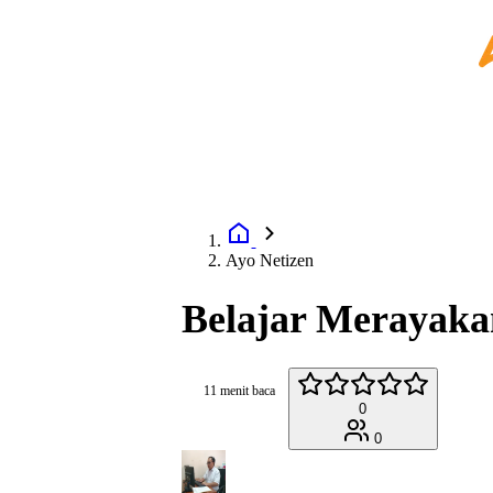
Ayo Netizen
Belajar Merayak
11 menit baca
0
0