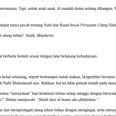
permainan. Tapi, untuk anak-anak, di sanalah dunia sedang dibangun. Me
rdapat tanya jawab tentang Nabi dan Rasul ihwal
Perayaan Ulang Ta
ulang tahun? Asiah, Mojokerto
at berbeda bentuk sesuai dengan latar belakang kebudayaan.
ta kenal sekarang, seperti berkumpul untuk makan, bergembira bersa
h Nabi Muhammad saw. Bahkan, hal ini tidak pernah terjadi pada masa 
liau "merayakan" hari kelahiran beliau setiap minggu dengan bersyuku
n?"
Beliau menjawab:
“Itulah hari di mana aku dilahirkan.”
an dan memperingati ulang tahun beliau dengan mengingat, serta mensy