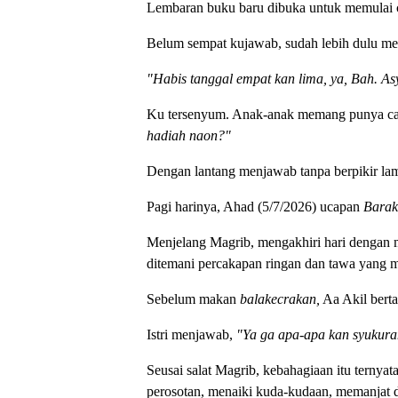
Lembaran buku baru dibuka untuk memulai ce
Belum sempat kujawab, sudah lebih dulu m
"Habis tanggal empat kan lima, ya, Bah. Asy
Ku tersenyum. Anak-anak memang punya cara
hadiah naon?"
Dengan lantang menjawab tanpa berpikir la
Pagi harinya, Ahad (5/7/2026) ucapan
Baraka
Menjelang Magrib, mengakhiri hari dengan 
ditemani percakapan ringan dan tawa yang me
Sebelum makan
balakecrakan,
Aa Akil bert
Istri menjawab,
"Ya ga apa-apa kan syukuran
Seusai salat Magrib, kebahagiaan itu ternya
perosotan, menaiki kuda-kudaan, memanjat din