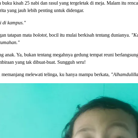
aih buku kisah 25 nabi dan rasul yang tergeletak di meja. Malam itu r
ita yang jauh lebih penting untuk didengar.
i di kampus."
ngan tatapan mata
bolotot
, bocil itu mulai berkisah tentang dunianya.
"Ka
rumahan."
 anak. Ya, bukan tentang megahnya gedung tempat reuni berlangsung. A
biraan yang tak dibuat-buat. Sungguh seru!
 memanjang melewati telinga, ku hanya mampu berkata,
"Alhamdulill