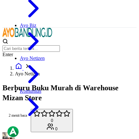
Ayo Biz
Enter
Ayo Netizen
Ayo Netizen
Berburu Buku Murah di Warehouse
Komunitas
Mizan Store
2 menit baca
0
0