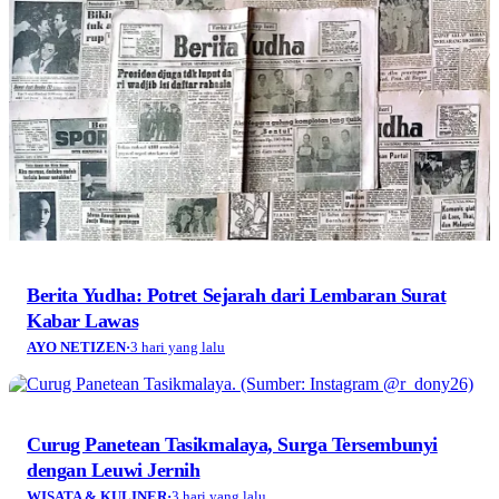
Berita Yudha: Potret Sejarah dari Lembaran Surat
Kabar Lawas
AYO NETIZEN
·
3 hari yang lalu
Curug Panetean Tasikmalaya, Surga Tersembunyi
dengan Leuwi Jernih
WISATA & KULINER
·
3 hari yang lalu