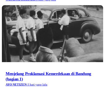
Menjelang Proklamasi Kemerdekaan di Bandung
(bagian 1)
AYO NETIZEN
·
3 hari yang lalu