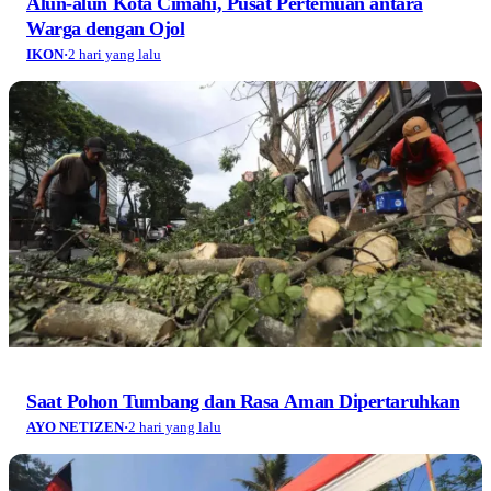
Alun-alun Kota Cimahi, Pusat Pertemuan antara
Warga dengan Ojol
IKON
·
2 hari yang lalu
Saat Pohon Tumbang dan Rasa Aman Dipertaruhkan
AYO NETIZEN
·
2 hari yang lalu