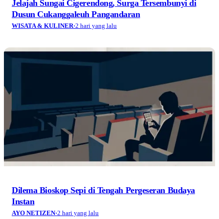
Jelajah Sungai Cigerendong, Surga Tersembunyi di
Dusun Cukanggaleuh Pangandaran
WISATA & KULINER
·
2 hari yang lalu
Dilema Bioskop Sepi di Tengah Pergeseran Budaya
Instan
AYO NETIZEN
·
2 hari yang lalu