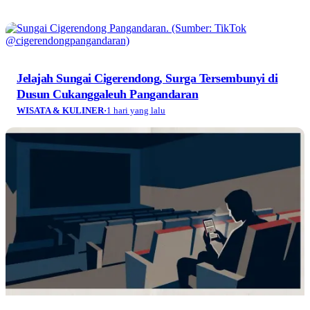
Jelajah Sungai Cigerendong, Surga Tersembunyi di
Dusun Cukanggaleuh Pangandaran
WISATA & KULINER
·
1 hari yang lalu