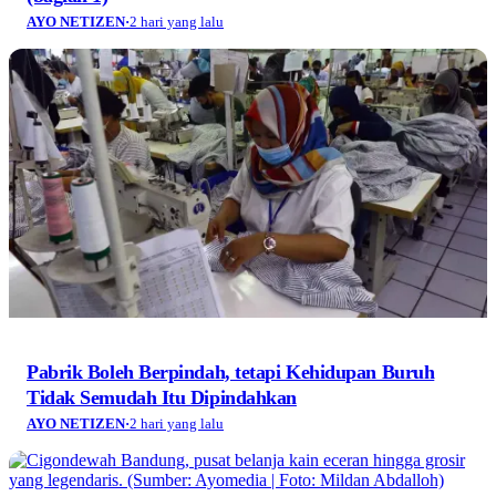
AYO NETIZEN
·
2 hari yang lalu
Pabrik Boleh Berpindah, tetapi Kehidupan Buruh
Tidak Semudah Itu Dipindahkan
AYO NETIZEN
·
2 hari yang lalu