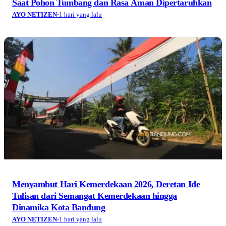
Saat Pohon Tumbang dan Rasa Aman Dipertaruhkan
AYO NETIZEN
·
1 hari yang lalu
Menyambut Hari Kemerdekaan 2026, Deretan Ide
Tulisan dari Semangat Kemerdekaan hingga
Dinamika Kota Bandung
AYO NETIZEN
·
1 hari yang lalu