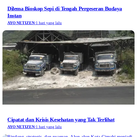
Dilema Bioskop Sepi di Tengah Pergeseran Budaya
Instan
AYO NETIZEN
·
1 hari yang lalu
Cipatat dan Krisis Kesehatan yang Tak Terlihat
AYO NETIZEN
·
1 hari yang lalu