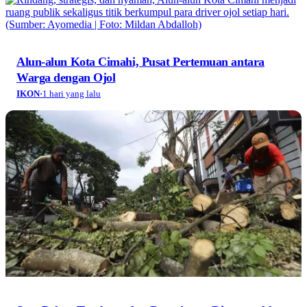
Alun-alun Kota Cimahi, Pusat Pertemuan antara
Warga dengan Ojol
IKON
·
1 hari yang lalu