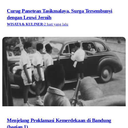
Curug Panetean Tasikmalaya, Surga Tersembunyi
dengan Leuwi Jernih
WISATA & KULINER
·
2 hari yang lalu
Menjelang Proklamasi Kemerdekaan di Bandung
(bagian 1)