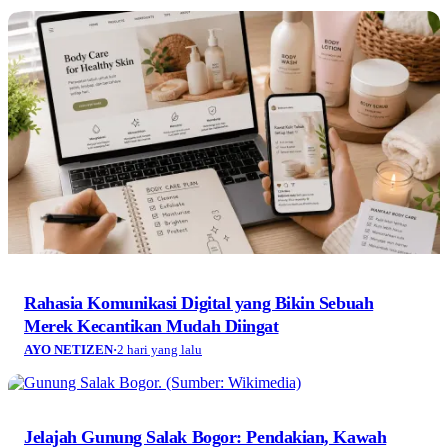
Rahasia Komunikasi Digital yang Bikin Sebuah
Merek Kecantikan Mudah Diingat
AYO NETIZEN
·
2 hari yang lalu
Jelajah Gunung Salak Bogor: Pendakian, Kawah