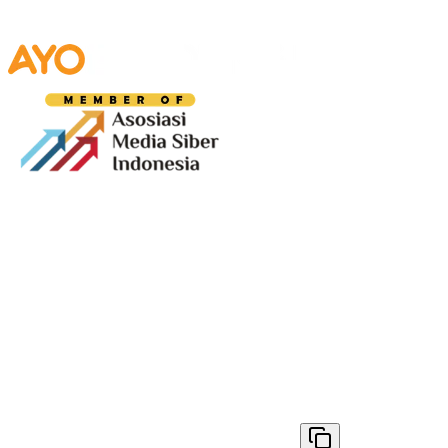
Media digital lokal yang menggambarkan wajah
Bandung secara utuh, dari geliat sosial dan ekonomi
warganya, hingga getar kreativitas dan partisipasi yang
membentuk jiwa kota.
Terverifikasi Dewan Pers
Nomor 1398/DP-Verifikasi/K/VIII/2025