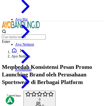
Ayo Biz
Enter
Ayo Netizen
Ayo Netizen
Membedah Konsistensi Pesan Promo
Komunitas
Launching Brand oleh Perusahaan
Sportswear di Berbagai Platform
2 menit baca
0
0