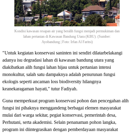
Kondisi kawasan resapan air yang beralih fungsi menjadi permukiman dan
lahan pertanian di Kawasan Bandung Utara (KBU). (Sumber:
Ayobandung | Foto: Irfan Al Faritsi)
"Untuk kegiatan konservasi saninten ini sendiri dilatarbelakangi
adanya isu degradasi lahan di kawasan bandung utara yang
diakibatkan alih fungsi lahan hijau untuk pertanian intensi
monokultur, salah satu dampaknya adalah penurunan fungsi
ekologis seperti ancaman loss biodiversity hilangnya
keanekaragaman hayati," tutur Fadiyah.
Guna memperkuat program konservasi pohon dan pencegahan alih
fungsi ini pihaknya menggandeng berbagai elemen masyarakat
mulai dari warga sekitar, pegiat konservasi, pemerintah desa,
Perhutani, serta akademisi. Selain penanaman pohon langka,
program ini diintegrasikan dengan pemberdayaan masyarakat