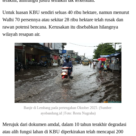
terakhir, alihfungsi justru semakin tak terkendali.
Untuk luasan KBU sendiri seluas 40 ribu hektare, namun menurut
Walhi 70 persennya atau sekitar 28 ribu hektare telah rusak dan
rawan potensi bencana. Kerusakan itu disebabkan hilangnya
wilayah resapan air.
Banjir di Lembang pada pertengahan Oktober 2025. (Sumber:
ayobandung.id | Foto: Restu Nugraha)
Merujuk dari dokumen amdal, dalam 10 tahun terakhir degradasi
atau alih fungsi lahan di KBU diperkirakan telah mencapai 200