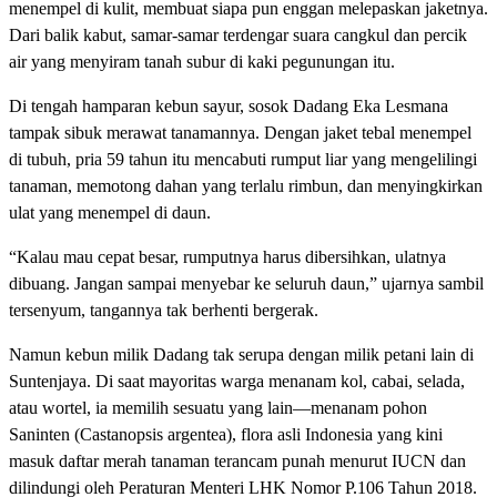
menempel di kulit, membuat siapa pun enggan melepaskan jaketnya.
Dari balik kabut, samar-samar terdengar suara cangkul dan percik
air yang menyiram tanah subur di kaki pegunungan itu.
Di tengah hamparan kebun sayur, sosok Dadang Eka Lesmana
tampak sibuk merawat tanamannya. Dengan jaket tebal menempel
di tubuh, pria 59 tahun itu mencabuti rumput liar yang mengelilingi
tanaman, memotong dahan yang terlalu rimbun, dan menyingkirkan
ulat yang menempel di daun.
“Kalau mau cepat besar, rumputnya harus dibersihkan, ulatnya
dibuang. Jangan sampai menyebar ke seluruh daun,” ujarnya sambil
tersenyum, tangannya tak berhenti bergerak.
Namun kebun milik Dadang tak serupa dengan milik petani lain di
Suntenjaya. Di saat mayoritas warga menanam kol, cabai, selada,
atau wortel, ia memilih sesuatu yang lain—menanam pohon
Saninten (Castanopsis argentea), flora asli Indonesia yang kini
masuk daftar merah tanaman terancam punah menurut IUCN dan
dilindungi oleh Peraturan Menteri LHK Nomor P.106 Tahun 2018.