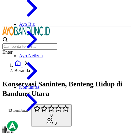
Ayo Biz
Enter
Ayo Netizen
Beranda
Konservasi Saninten, Benteng Hidup di
Komunitas
Bandung Utara
13 menit baca
0
0