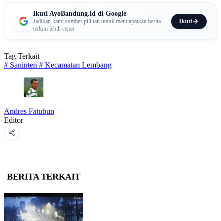
Ikuti AyoBandung.id di Google
Ikuti
Jadikan kami sumber pilihan untuk mendapatkan berita
terkini lebih cepat
Tag Terkait
#
Saninten
#
Kecamatan Lembang
Andres Fatubun
Editor
BERITA TERKAIT