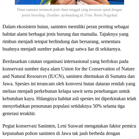
Daun saninten termasuk jenis daun tunggal yang tersusun spiral dengan
posisi berseling. (Sumber: ayobandung.id | Foto: Restu Nugraha)
Dalam ekosistem hutan, saninten memiliki peran penting sebagai
habitat alami berbagai jenis burung dan mamalia. Tajuknya yang
rimbun menjadi tempat berlindung dan bersarang, sementara
buahnya menjadi sumber pakan bagi satwa liar di sekitarnya.
Berdasarkan catatan organisasi internasional yang berfokus pada
konservasi sumber daya alam Union for the Conservation of Nature
and Natural Resources (IUCN), saninten ditemukan di Sumatra dan
Jawa. Spesies ini terancam oleh konversi hutan dataran rendah yang
meluas menjadi perkebunan kelapa sawit serta penebangan untuk
kebutuhan kayu. Hilangnya habitat asli spesies ini diperkirakan telah
menyebabkan penurunan populasi setidaknya 50% selama tiga
generasi terakhir.
Pegiat konservasi Saninten, Leni Suswati mengatakan faktor pemicu
kepunahan pohon saninten di Jawa tak jauh berbeda dengan