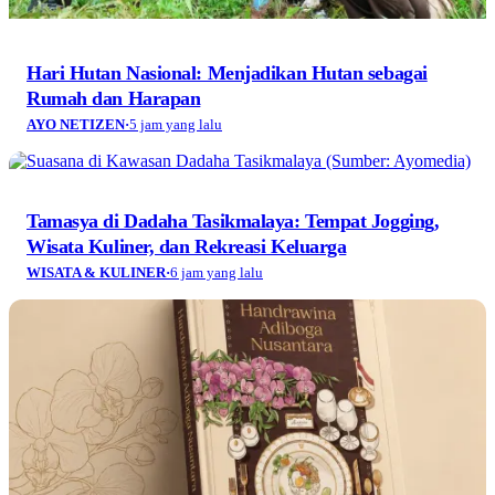
Hari Hutan Nasional: Menjadikan Hutan sebagai
Rumah dan Harapan
AYO NETIZEN
·
5 jam yang lalu
Tamasya di Dadaha Tasikmalaya: Tempat Jogging,
Wisata Kuliner, dan Rekreasi Keluarga
WISATA & KULINER
·
6 jam yang lalu