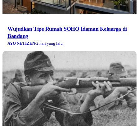
Wujudkan Tipe Rumah SOHO Idaman Keluarga di
Bandung
AYO NETIZEN
·
2 hari yang lalu