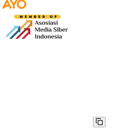
Media digital lokal yang menggambarkan wajah
Bandung secara utuh, dari geliat sosial dan ekonomi
warganya, hingga getar kreativitas dan partisipasi yang
membentuk jiwa kota.
Terverifikasi Dewan Pers
Nomor 1398/DP-Verifikasi/K/VIII/2025
✓ Disalin