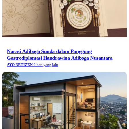
Narasi Adiboga Sunda dalam Panggung
Gastrodiplomasi Handrawina Adiboga Nusantara
AYO NETIZEN
·
2 hari yang lalu