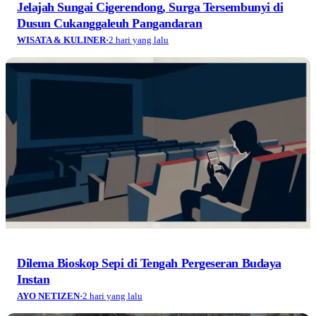
Jelajah Sungai Cigerendong, Surga Tersembunyi di
Dusun Cukanggaleuh Pangandaran
WISATA & KULINER
·
2 hari yang lalu
Dilema Bioskop Sepi di Tengah Pergeseran Budaya
Instan
AYO NETIZEN
·
2 hari yang lalu