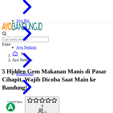
Ayo Biz
Enter
Ayo Netizen
Ayo Netizen
5 Hidden Gem Makanan Manis di Pasar
Komunitas
Cihapit, Wajib Dicoba Saat Main ke
Bandung!
3 menit baca
0
0