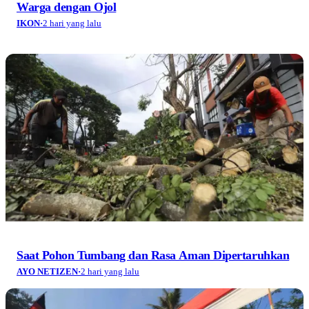
Warga dengan Ojol
IKON
·
2 hari yang lalu
Saat Pohon Tumbang dan Rasa Aman Dipertaruhkan
AYO NETIZEN
·
2 hari yang lalu