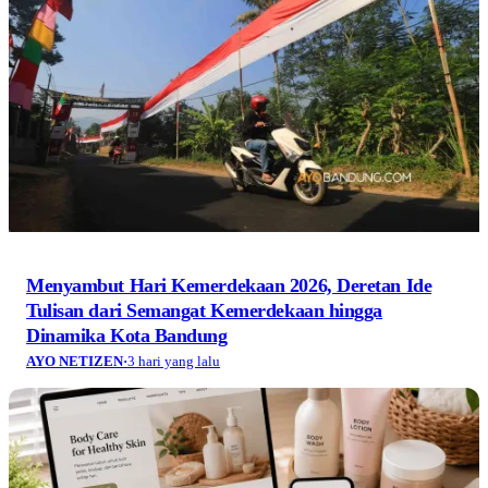
Menyambut Hari Kemerdekaan 2026, Deretan Ide
Tulisan dari Semangat Kemerdekaan hingga
Dinamika Kota Bandung
AYO NETIZEN
·
3 hari yang lalu