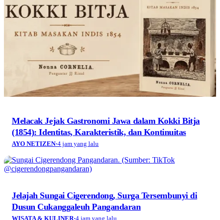
Melacak Jejak Gastronomi Jawa dalam Kokki Bitja
(1854): Identitas, Karakteristik, dan Kontinuitas
AYO NETIZEN
·
4 jam yang lalu
Jelajah Sungai Cigerendong, Surga Tersembunyi di
Dusun Cukanggaleuh Pangandaran
WISATA & KULINER
·
4 jam yang lalu