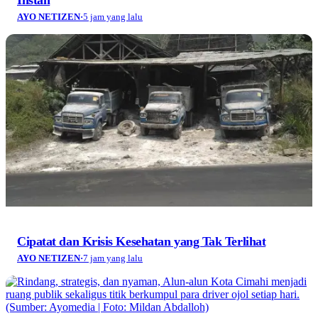
AYO NETIZEN
·
5 jam yang lalu
Cipatat dan Krisis Kesehatan yang Tak Terlihat
AYO NETIZEN
·
7 jam yang lalu