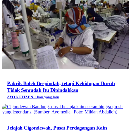
Pabrik Boleh Berpindah, tetapi Kehidupan Buruh
Tidak Semudah Itu Dipindahkan
AYO NETIZEN
·
1 hari yang lalu
Jelajah Cigondewah, Pusat Perdagangan Kain