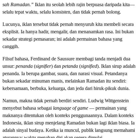
sah Ramadan.”
Iklan itu seolah lebih rajin berpuasa daripada kita—
selalu tepat waktu, selalu konsisten, dan tidak pernah bolong.
Lucunya, iklan tersebut tidak pernah menyuruh kita membeli secara
eksplisit. Ia hanya hadir, mengalir, dan menanamkan rasa. Ini bukan
sekadar strategi pemasaran; ini adalah permainan bahasa yang
canggih.
Filsuf bahasa, Ferdinand de Saussure membagi tanda menjadi dua
unsur:
penanda
(
signifier
) dan
petanda
(
signified
). Iklan sirup adalah
penanda. Ia berupa gambar, suara, dan narasi visual. Petandanya
bukan sekadar minuman manis, melainkan Ramadan itu sendiri:
kebersamaan, berbuka, keluarga, dan jeda dari hiruk-pikuk dunia.
Namun, makna tidak pernah berdiri sendiri. Ludwig Wittgenstein
menyebut bahasa sebagai
language of game
— permainan yang
maknanya ditentukan oleh konteks penggunaannya. Dalam konteks
Indonesia, iklan sirup menjelang Ramadan bukan lagi iklan biasa. Ia
adalah sinyal budaya. Ketika ia muncul, publik langsung memahami
aturannya: waktu menahan diri akan segera dimulai.