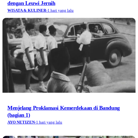
dengan Leuwi Jernih
WISATA & KULINER
·
1 hari yang lalu
Menjelang Proklamasi Kemerdekaan di Bandung
(bagian 1)
AYO NETIZEN
·
1 hari yang lalu