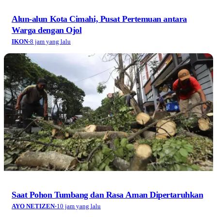
Alun-alun Kota Cimahi, Pusat Pertemuan antara
Warga dengan Ojol
IKON
·
8 jam yang lalu
Saat Pohon Tumbang dan Rasa Aman Dipertaruhkan
AYO NETIZEN
·
10 jam yang lalu