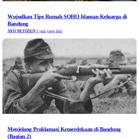
Wujudkan Tipe Rumah SOHO Idaman Keluarga di
Bandung
AYO NETIZEN
·
1 jam yang lalu
Menjelang Proklamasi Kemerdekaan di Bandung
(Bagian 2)