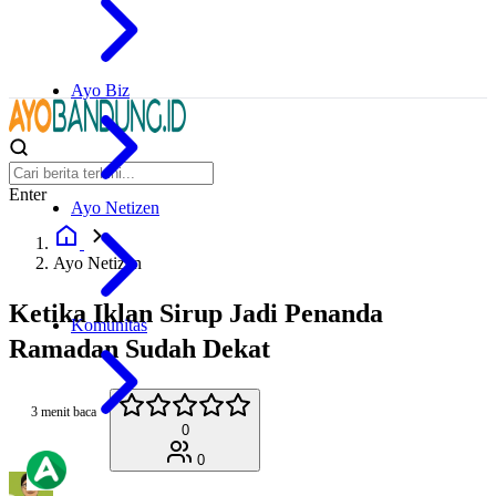
Ayo Biz
Enter
Ayo Netizen
Ayo Netizen
Ketika Iklan Sirup Jadi Penanda
Komunitas
Ramadan Sudah Dekat
3 menit baca
0
0