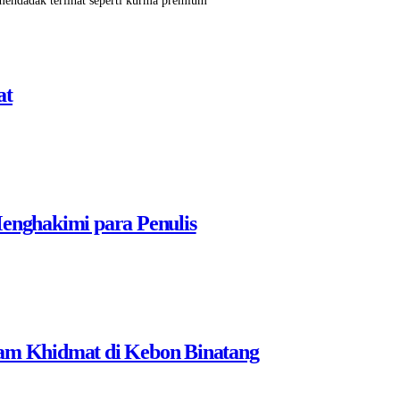
 mendadak terlihat seperti kurma premium
at
nghakimi para Penulis
ram Khidmat di Kebon Binatang