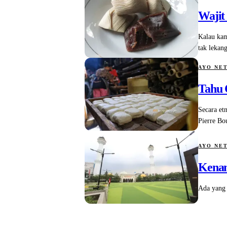
Wajit
Kalau kam
tak lekan
AYO NE
Tahu 
Secara et
Pierre Bo
AYO NE
Kenan
Ada yang 