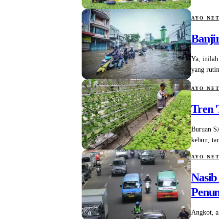
AYO NE
Banji
Ya, inila
yang ruti
AYO NE
Tren 
Buruan SA
kebun, ta
AYO NE
Nasib
Penu
Angkot, a