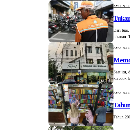
AYO NE
Tukan
Dari luar
tekanan. T
AYO NE
Memor
Saat itu, 
karedok l
AYO NE
Tahun
Tahun 200