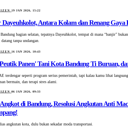
TIZEN
19 JAN 2026, 15:22
r Dayeuhkolot, Antara Kolam dan Renang Gaya 
h Bandung bagian selatan, tepatnya Dayeuhkolot, tempat di mana “banjir” bukan
n datang tanpa undangan.
TIZEN
16 JAN 2026, 10:43
'Peutik Panen' Tani Kota Bandung Ti Buruan, da
E terdengar seperti program serius pemerintah, tapi kalau kamu lihat langsun
man bermain, dan terapi stres alami.
TIZEN
06 JAN 2026, 09:33
 Angkot di Bandung, Resolusi Angkutan Anti Mac
mpang!
lias angkutan kota, dulu bukan sekadar moda transportasi.