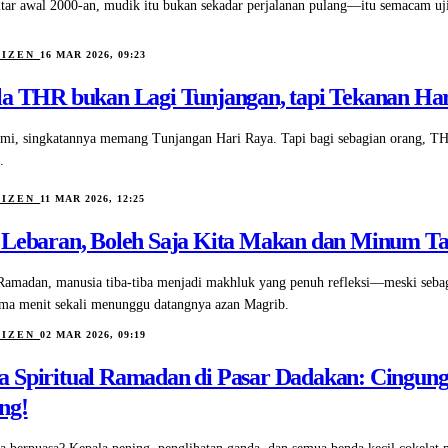
itar awal 2000-an, mudik itu bukan sekadar perjalanan pulang—itu semacam uji
TIZEN
16 MAR 2026, 09:23
la THR bukan Lagi Tunjangan, tapi Tekanan Ha
smi, singkatannya memang Tunjangan Hari Raya. Tapi bagi sebagian orang, T
.
TIZEN
11 MAR 2026, 12:25
 Lebaran, Boleh Saja Kita Makan dan Minum T
Ramadan, manusia tiba-tiba menjadi makhluk yang penuh refleksi—meski sebagia
ima menit sekali menunggu datangnya azan Magrib.
TIZEN
02 MAR 2026, 09:19
 Spiritual Ramadan di Pasar Dadakan: Cingu
ng!