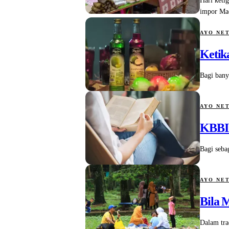
Hari keti
impor Ma
AYO NE
Ketik
Bagi bany
AYO NE
KBBI 
Bagi seba
AYO NE
Bila 
Dalam tr