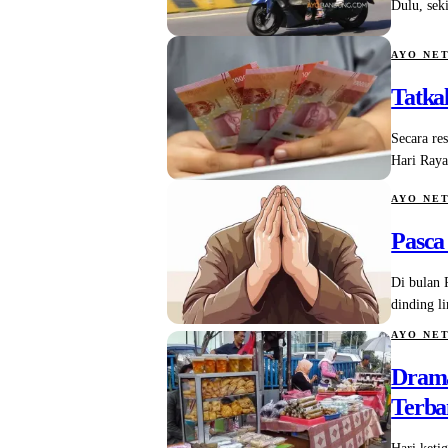
Dulu, sek
AYO NE
Tatka
Secara re
Hari Raya
AYO NE
Pasca
Di bulan 
dinding l
AYO NE
Drama
Terba