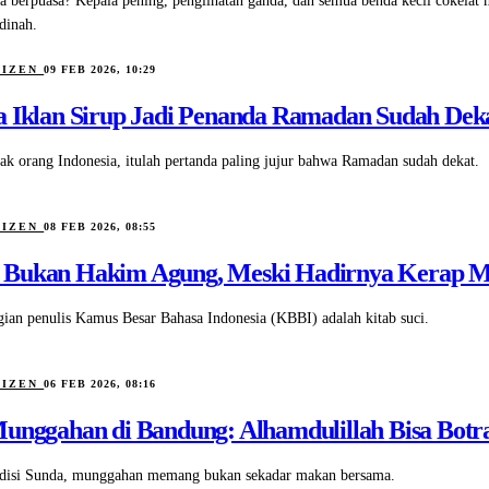
ga berpuasa? Kepala pening, penglihatan ganda, dan semua benda kecil cokelat
dinah.
TIZEN
09 FEB 2026, 10:29
a Iklan Sirup Jadi Penanda Ramadan Sudah Dek
ak orang Indonesia, itulah pertanda paling jujur bahwa Ramadan sudah dekat.
TIZEN
08 FEB 2026, 08:55
Bukan Hakim Agung, Meski Hadirnya Kerap Me
gian penulis Kamus Besar Bahasa Indonesia (KBBI) adalah kitab suci.
TIZEN
06 FEB 2026, 08:16
Munggahan di Bandung: Alhamdulillah Bisa Bot
adisi Sunda, munggahan memang bukan sekadar makan bersama.