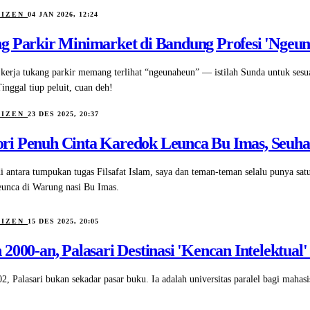
TIZEN
04 JAN 2026, 12:24
g Parkir Minimarket di Bandung Profesi 'Ngeuna
, kerja tukang parkir memang terlihat “ngeunaheun” — istilah Sunda untuk sesu
inggal tiup peluit, cuan deh!
TIZEN
23 DES 2025, 20:37
i Penuh Cinta Karedok Leunca Bu Imas, Seuha
di antara tumpukan tugas Filsafat Islam, saya dan teman-teman selalu punya satu
eunca di Warung nasi Bu Imas.
TIZEN
15 DES 2025, 20:05
 2000-an, Palasari Destinasi 'Kencan Intelektua
2, Palasari bukan sekadar pasar buku. Ia adalah universitas paralel bagi mah