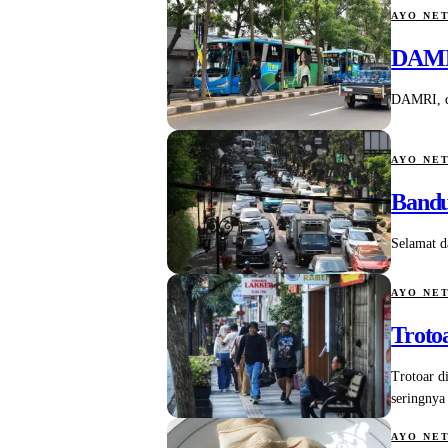
AYO NE
DAMRI
DAMRI, de
AYO NE
Bandu
Selamat da
AYO NE
Troto
Trotoar d
seringnya
AYO NE