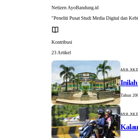
Netizen
AyoBandung.id
"Peneliti Pusat Studi Media Digital dan K
Kontribusi
23
Artikel
AYO NE
Inila
Tahun 200
AYO NE
Kalau