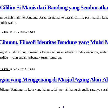
 Cililin: Si Manis dari Bandung yang Semburatk
u pernah main ke Bandung Barat, terutama ke daerah Cililin, pasti paham ken
g oleh waktu.
TIZEN
19 NOV 2025, 12:00
Cibuntu, Filosofi Identitas Bandung yang Mul
nografis, tahu Cibuntu menarik karena ia bukan sekadar produk ekonomi, melai
urdieu—yang sudah terbentuk turun-temurun.
TIZEN
16 NOV 2025, 10:04
gan yang Menggenang di Masjid Agung Alun-A
bilang, Bandung itu kota yang kalau sudah pernah kamu tinggali, rasanya susah
1