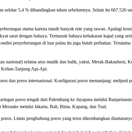
sekitar 5,4 % dibandingkan tahun sebelumnya. Selain itu 667.526 un
yeberangan utama karena masih banyak rute yang rawan. Apalagi kondi
yat sarat dengan bahaya. Termasuk bahaya kebakaran kapal yang serin
ndisi penyeberangan di luar pulau itu juga butuh perhatian. Terutama
tau nasional) selama arus mudik dan balik, yakni, Merak-Bakauheni, K
 Kelian-Tanjung Api-Api.
s dan poros internasional. Konfigurasi poros memanjang: meliputi po
aringan poros tengah dari Palembang ke Jayapura melalui Banjarmasin
 Merauke melalui Jakarta, Bali, Bima, Kupang, dan Tual.
poros. Lintas penghubung poros yang terus dikembangkan diantaranya