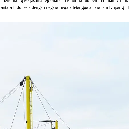
ntuk mendukung kerjasama regional dan kutub-kutub pertumbuhan. Unt
 antara Indonesia dengan negara-negara tetangga antara lain Kupang 