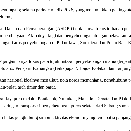
penumpang selama periode mudik 2026, yang menunjukkan peningkatan 
belumnya.
gai Danau dan Penyeberangan (ASDP ) tidak hanya fokus terhadap pen
n pembiayaan. Akibatnya kegiatan penyeberangan dengan pelayaran rak
angani arus penyeberangan di Pulau Jawa, Sumatera dan Pulau Bali. Ko
P jangan hanya fokus pada tujuh lintasan penyeberangan utama (terpan
totano, Penajam-Kariangau (Balikpapan), Bajoe-Kolaka, dan Tanjung
 nasional idealnya mengikuti pola poros memanjang, penghubung poro
u-pulau arah timur dan barat.
ai Jayapura melalui Pontianak, Nunukan, Manado, Ternate dan Biak. J
Jaringan transportasi penyeberangan poros selatan dari Sabang sampai
lintas penghubung simpul aktivitas ekonomi yang terdapat sepanjang 