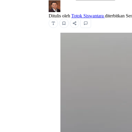
Ditulis oleh
Totok Siswantara
diterbitkan
Se