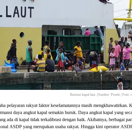
Ilustrasi kapal laut. (Sumber: Pexels | Foto: r
aha pelayaran rakyat faktor keselamatannya masih mengkhawatirkan. K
mansi daya angkut kapal semakin buruk. Daya angkut kapal yang seca
ng ada di kapal tidak terkalibrasi dengan baik. Akibatnya, berbagai par
nal ASDP yang merupakan usaha rakyat. Hingga kini operator ASDP itu