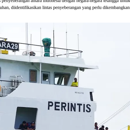
tas penyeberangan antara Indonesia dengan negara-negara tetangga u
uhan, diidentifikasikan lintas penyeberangan yang perlu dikembangkan