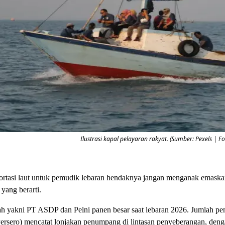
Ilustrasi kapal pelayaran rakyat. (Sumber: Pexels | Fo
portasi laut untuk pemudik lebaran hendaknya jangan menganak emaska
 yang berarti.
ah yakni PT ASDP dan Pelni panen besar saat lebaran 2026. Jumlah pe
(Persero) mencatat lonjakan penumpang di lintasan penyeberangan, den