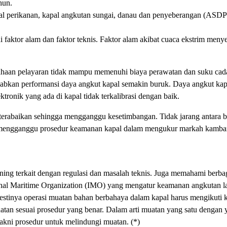
hun.
kapal perikanan, kapal angkutan sungai, danau dan penyeberangan (ASDP
ni faktor alam dan faktor teknis. Faktor alam akibat cuaca ekstrim men
sahaan pelayaran tidak mampu memenuhi biaya perawatan dan suku cad
abkan performansi daya angkut kapal semakin buruk. Daya angkut kap
ronik yang ada di kapal tidak terkalibrasi dengan baik.
g terabaikan sehingga mengganggu kesetimbangan. Tidak jarang antara b
sa mengganggu prosedur keamanan kapal dalam mengukur markah kamba
ining terkait dengan regulasi dan masalah teknis. Juga memahami berba
nal Maritime Organization (IMO) yang mengatur keamanan angkutan la
Mestinya operasi muatan bahan berbahaya dalam kapal harus mengikuti 
an sesuai prosedur yang benar. Dalam arti muatan yang satu dengan 
yakni prosedur untuk melindungi muatan. (*)