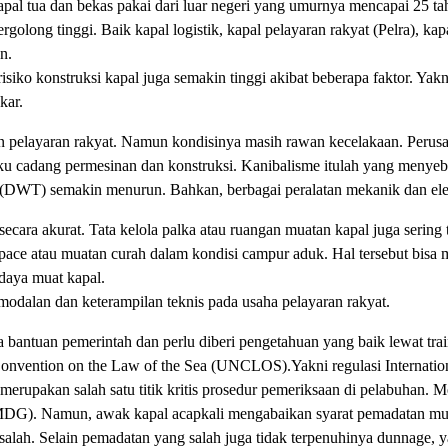
pal tua dan bekas pakai dari luar negeri yang umurnya mencapai 25 ta
ergolong tinggi. Baik kapal logistik, kapal pelayaran rakyat (Pelra), 
n.
siko konstruksi kapal juga semakin tinggi akibat beberapa faktor. Yak
kar.
an pelayaran rakyat. Namun kondisinya masih rawan kecelakaan. Peru
u cadang permesinan dan konstruksi. Kanibalisme itulah yang menyeb
n (DWT) semakin menurun. Bahkan, berbagai peralatan mekanik dan elekt
 secara akurat. Tata kelola palka atau ruangan muatan kapal juga serin
pace atau muatan curah dalam kondisi campur aduk. Hal tersebut bi
daya muat kapal.
modalan dan keterampilan teknis pada usaha pelayaran rakyat.
a bantuan pemerintah dan perlu diberi pengetahuan yang baik lewat tra
Convention on the Law of the Sea (UNCLOS).Yakni regulasi Internatio
merupakan salah satu titik kritis prosedur pemeriksaan di pelabuhan. 
MDG). Namun, awak kapal acapkali mengabaikan syarat pemadatan muat
salah. Selain pemadatan yang salah juga tidak terpenuhinya dunnage, 