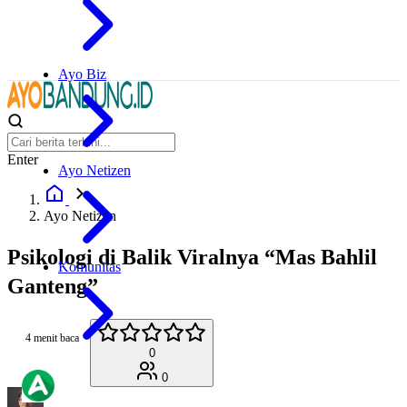
Ayo Biz
Enter
Ayo Netizen
Ayo Netizen
Psikologi di Balik Viralnya “Mas Bahlil
Komunitas
Ganteng”
4 menit baca
0
0