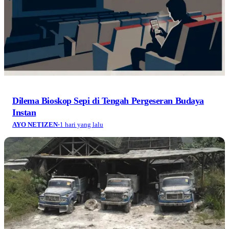
Dilema Bioskop Sepi di Tengah Pergeseran Budaya
Instan
AYO NETIZEN
·
1 hari yang lalu