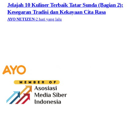
Jelajah 10 Kuliner Terbaik Tatar Sunda (Bagian 2):
Kesegaran Tradisi dan Kekayaan Cita Rasa
AYO NETIZEN
·
2 hari yang lalu
Media digital lokal yang menggambarkan wajah
Bandung secara utuh, dari geliat sosial dan ekonomi
warganya, hingga getar kreativitas dan partisipasi yang