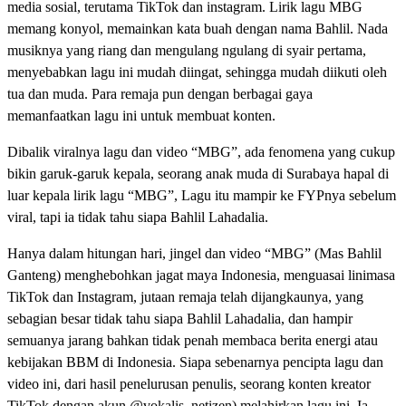
media sosial, terutama TikTok dan instagram. Lirik lagu MBG
memang konyol, memainkan kata buah dengan nama Bahlil. Nada
musiknya yang riang dan mengulang ngulang di syair pertama,
menyebabkan lagu ini mudah diingat, sehingga mudah diikuti oleh
tua dan muda. Para remaja pun dengan berbagai gaya
memanfaatkan lagu ini untuk membuat konten.
Dibalik viralnya lagu dan video “MBG”, ada fenomena yang cukup
bikin garuk-garuk kepala, seorang anak muda di Surabaya hapal di
luar kepala lirik lagu “MBG”, Lagu itu mampir ke FYPnya sebelum
viral, tapi ia tidak tahu siapa Bahlil Lahadalia.
Hanya dalam hitungan hari, jingel dan video “MBG” (Mas Bahlil
Ganteng) menghebohkan jagat maya Indonesia, menguasai linimasa
TikTok dan Instagram, jutaan remaja telah dijangkaunya, yang
sebagian besar tidak tahu siapa Bahlil Lahadalia, dan hampir
semuanya jarang bahkan tidak penah membaca berita energi atau
kebijakan BBM di Indonesia. Siapa sebenarnya pencipta lagu dan
video ini, dari hasil penelurusan penulis, seorang konten kreator
TikTok dengan akun @vokalis_netizen) melahirkan lagu ini. Ia