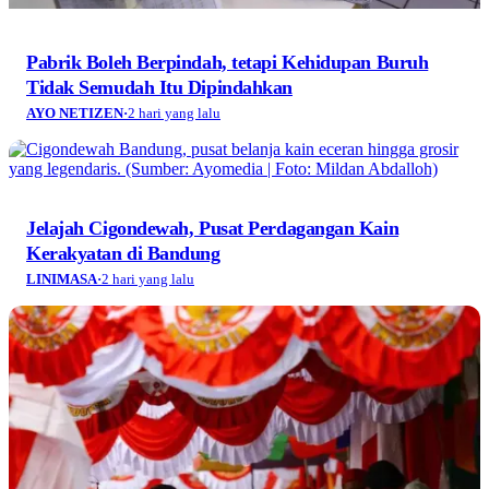
Pabrik Boleh Berpindah, tetapi Kehidupan Buruh
Tidak Semudah Itu Dipindahkan
AYO NETIZEN
·
2 hari yang lalu
Jelajah Cigondewah, Pusat Perdagangan Kain
Kerakyatan di Bandung
LINIMASA
·
2 hari yang lalu