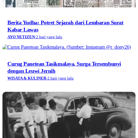
Berita Yudha: Potret Sejarah dari Lembaran Surat
Kabar Lawas
AYO NETIZEN
·
2 hari yang lalu
Curug Panetean Tasikmalaya, Surga Tersembunyi
dengan Leuwi Jernih
WISATA & KULINER
·
2 hari yang lalu