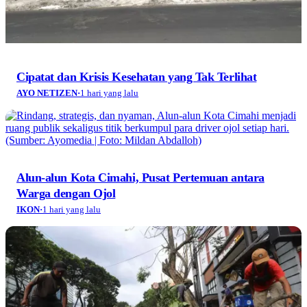
Cipatat dan Krisis Kesehatan yang Tak Terlihat
AYO NETIZEN
·
1 hari yang lalu
Alun-alun Kota Cimahi, Pusat Pertemuan antara
Warga dengan Ojol
IKON
·
1 hari yang lalu