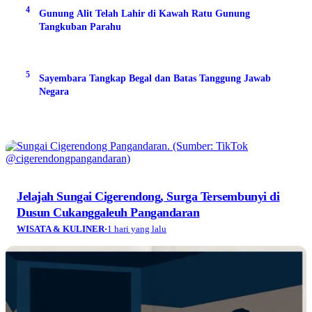
4
Gunung Alit Telah Lahir di Kawah Ratu Gunung
Tangkuban Parahu
5
Sayembara Tangkap Begal dan Batas Tanggung Jawab
Negara
Jelajah Sungai Cigerendong, Surga Tersembunyi di
Dusun Cukanggaleuh Pangandaran
WISATA & KULINER
·
1 hari yang lalu