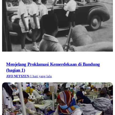
Menjelang Proklamasi Kemerdekaan di Bandung
(bagian 1)
AYO NETIZEN
·
1 hari yang lalu
Pabrik Boleh Berpindah, tetapi Kehidupan Buruh
Tidak Semudah Itu Dipindahkan
AYO NETIZEN
·
1 hari yang lalu