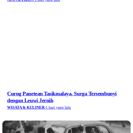
Curug Panetean Tasikmalaya, Surga Tersembunyi
dengan Leuwi Jernih
WISATA & KULINER
·
1 hari yang lalu