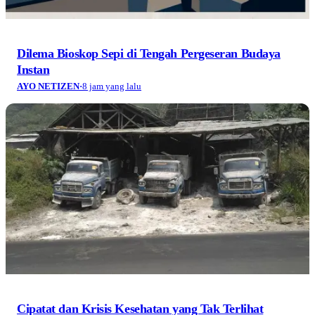
Dilema Bioskop Sepi di Tengah Pergeseran Budaya
Instan
AYO NETIZEN
·
8 jam yang lalu
Cipatat dan Krisis Kesehatan yang Tak Terlihat