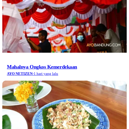
Mahalnya Ongkos Kemerdekaan
AYO NETIZEN
·
1 hari yang lalu
Jelajah 10 Kuliner Terbaik Tatar Sunda (Bagian 2):
Kesegaran Tradisi dan Kekayaan Cita Rasa
AYO NETIZEN
·
1 hari yang lalu