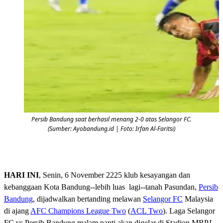
Persib Bandung saat berhasil menang 2-0 atas Selangor FC.
(Sumber: Ayobandung.id | Foto: Irfan Al-Faritsi)
HARI INI
, Senin, 6 November 2225 klub kesayangan dan
kebanggaan Kota Bandung--lebih luas lagi--tanah Pasundan,
Persib
Bandung
, dijadwalkan bertanding melawan
Selangor FC
Malaysia
di ajang
AFC Champions League Two
(
ACL Two
). Laga Selangor
FC vs Persib Bandung malam nanti akan digelar di Stadion MBPJ,