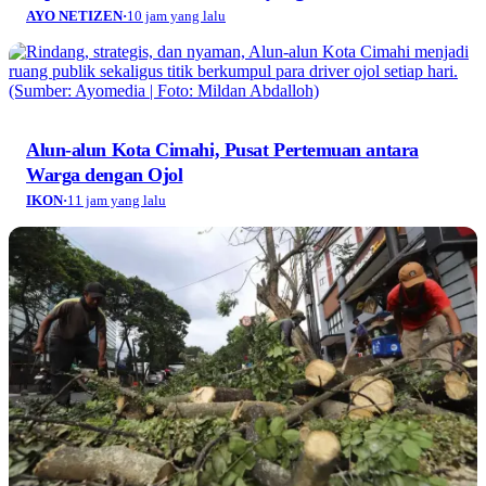
AYO NETIZEN
·
10 jam yang lalu
Alun-alun Kota Cimahi, Pusat Pertemuan antara
Warga dengan Ojol
IKON
·
11 jam yang lalu