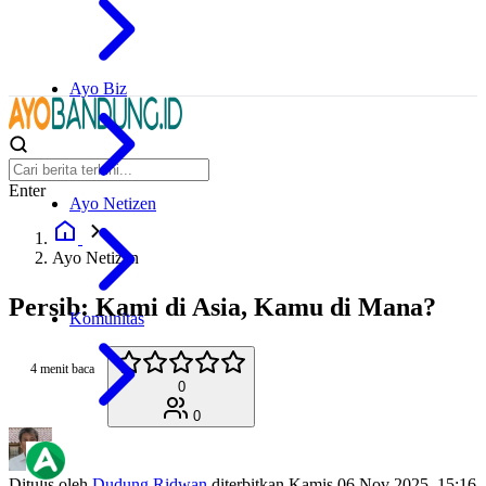
Ayo Biz
Enter
Ayo Netizen
Ayo Netizen
Persib: Kami di Asia, Kamu di Mana?
Komunitas
4 menit baca
0
0
Ditulis oleh
Dudung Ridwan
diterbitkan
Kamis 06 Nov 2025, 15:16