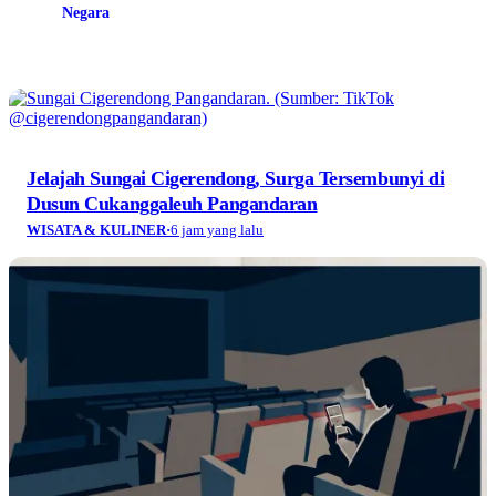
Negara
Jelajah Sungai Cigerendong, Surga Tersembunyi di
Dusun Cukanggaleuh Pangandaran
WISATA & KULINER
·
6 jam yang lalu