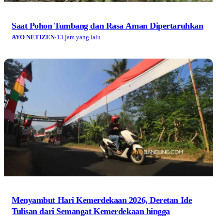
Saat Pohon Tumbang dan Rasa Aman Dipertaruhkan
AYO NETIZEN
·
13 jam yang lalu
Menyambut Hari Kemerdekaan 2026, Deretan Ide
Tulisan dari Semangat Kemerdekaan hingga