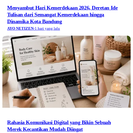
Menyambut Hari Kemerdekaan 2026, Deretan Ide
Tulisan dari Semangat Kemerdekaan hingga
Dinamika Kota Bandung
AYO NETIZEN
·
1 hari yang lalu
Rahasia Komunikasi Digital yang Bikin Sebuah
Merek Kecantikan Mudah Diingat