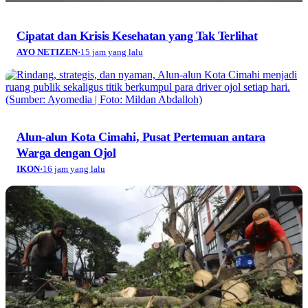
Cipatat dan Krisis Kesehatan yang Tak Terlihat
AYO NETIZEN
·
15 jam yang lalu
Alun-alun Kota Cimahi, Pusat Pertemuan antara
Warga dengan Ojol
IKON
·
16 jam yang lalu