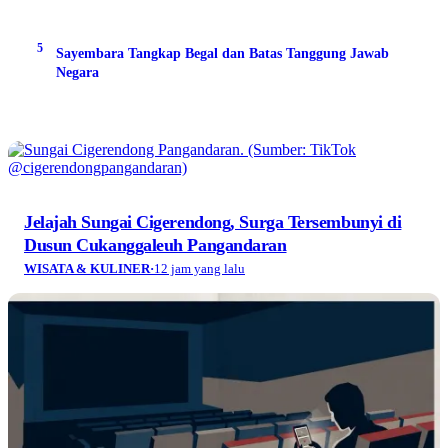
5
Sayembara Tangkap Begal dan Batas Tanggung Jawab
Negara
Jelajah Sungai Cigerendong, Surga Tersembunyi di
Dusun Cukanggaleuh Pangandaran
WISATA & KULINER
·
12 jam yang lalu