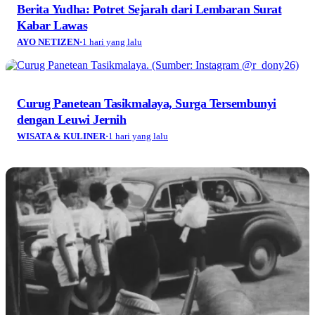
Berita Yudha: Potret Sejarah dari Lembaran Surat
Kabar Lawas
AYO NETIZEN
·
1 hari yang lalu
Curug Panetean Tasikmalaya, Surga Tersembunyi
dengan Leuwi Jernih
WISATA & KULINER
·
1 hari yang lalu