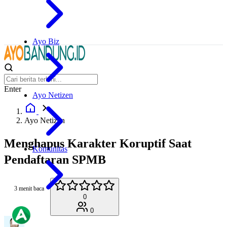
Ayo Biz
Enter
Ayo Netizen
Ayo Netizen
Menghapus Karakter Koruptif Saat
Komunitas
Pendaftaran SPMB
3 menit baca
0
0