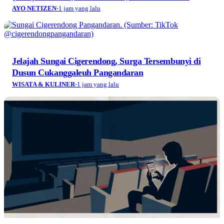
AYO NETIZEN
·
1 jam yang lalu
Jelajah Sungai Cigerendong, Surga Tersembunyi di
Dusun Cukanggaleuh Pangandaran
WISATA & KULINER
·
1 jam yang lalu