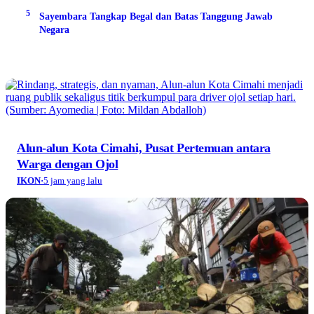
5
Sayembara Tangkap Begal dan Batas Tanggung Jawab
Negara
Alun-alun Kota Cimahi, Pusat Pertemuan antara
Warga dengan Ojol
IKON
·
5 jam yang lalu