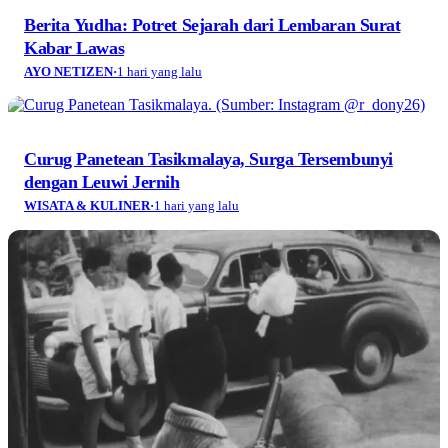
Berita Yudha: Potret Sejarah dari Lembaran Surat
Kabar Lawas
AYO NETIZEN
·
1 hari yang lalu
Curug Panetean Tasikmalaya, Surga Tersembunyi
dengan Leuwi Jernih
WISATA & KULINER
·
1 hari yang lalu