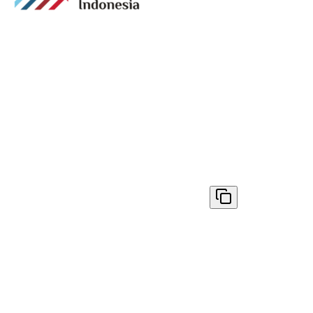
Media digital lokal yang menggambarkan wajah
Bandung secara utuh, dari geliat sosial dan ekonomi
warganya, hingga getar kreativitas dan partisipasi yang
membentuk jiwa kota.
Terverifikasi Dewan Pers
Nomor 1398/DP-Verifikasi/K/VIII/2025
✓ Disalin
© 2026
AyoBandung.id
. All rights reserved.
Tentang Kami
Redaksi
Info Iklan
Kontak Kami
Pedoman