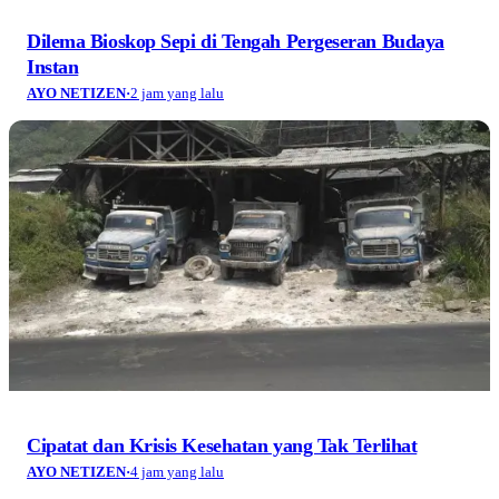
Dilema Bioskop Sepi di Tengah Pergeseran Budaya
Instan
AYO NETIZEN
·
2 jam yang lalu
Cipatat dan Krisis Kesehatan yang Tak Terlihat
AYO NETIZEN
·
4 jam yang lalu