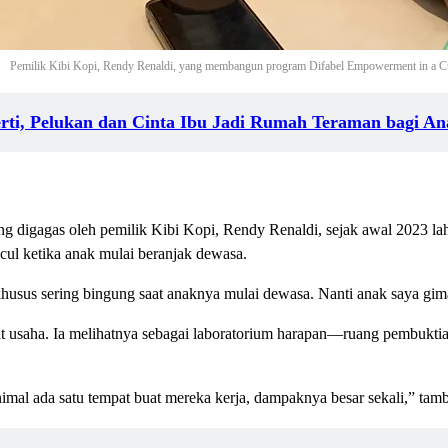
Pemilik Kibi Kopi, Rendy Renaldi, yang membangun program Difabel Empowerment in a Cu
rti, Pelukan dan Cinta Ibu Jadi Rumah Teraman bagi 
g digagas oleh pemilik Kibi Kopi, Rendy Renaldi, sejak awal 2023 lahi
l ketika anak mulai beranjak dewasa.
usus sering bingung saat anaknya mulai dewasa. Nanti anak saya gim
 usaha. Ia melihatnya sebagai laboratorium harapan—ruang pembuktian
mal ada satu tempat buat mereka kerja, dampaknya besar sekali,” tam