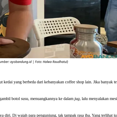
(Sumber: ayobandung.id | Foto: Halwa Raudhatul)
 kedai yang berbeda dari kebanyakan coffee shop lain. Jika banyak t
ngambil botol susu, menuangkannya ke dalam
jug
, lalu menyalakan mes
iri. Di wajah para pengunjung, tak tampak rasa iba. Yang terlihat ju