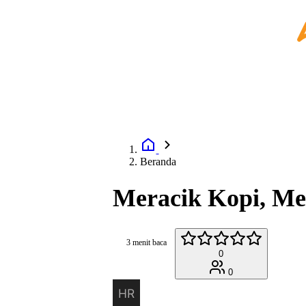
Beranda
Meracik Kopi, Mer
3 menit baca
0
0