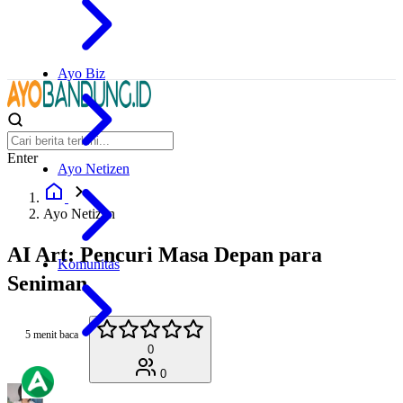
Ayo Biz
Enter
Ayo Netizen
Ayo Netizen
AI Art: Pencuri Masa Depan para
Komunitas
Seniman
5 menit baca
0
0