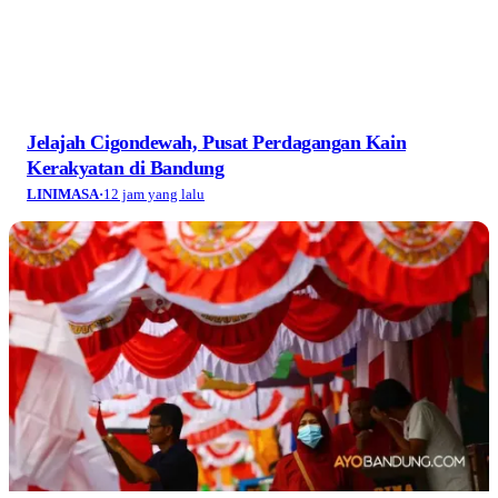
Jelajah Cigondewah, Pusat Perdagangan Kain
Kerakyatan di Bandung
LINIMASA
·
12 jam yang lalu