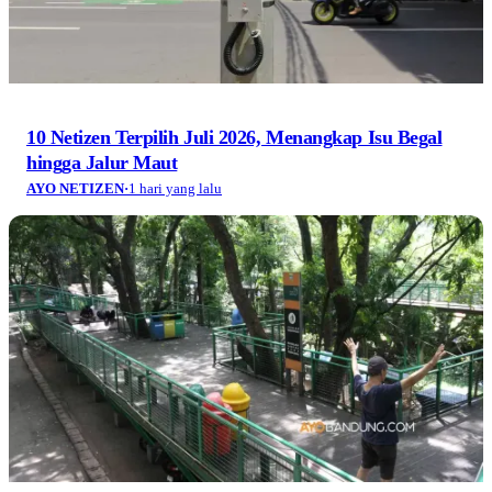
10 Netizen Terpilih Juli 2026, Menangkap Isu Begal
hingga Jalur Maut
AYO NETIZEN
·
1 hari yang lalu