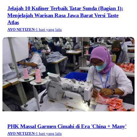
Jelajah 10 Kuliner Terbaik Tatar Sunda (Bagian 1):
Menjelajah Warisan Rasa Jawa Barat Versi Taste
Atlas
AYO NETIZEN
·
1 hari yang lalu
PHK Massal Garmen Cimahi di Era 'China + Many'
AYO NETIZEN
·
1 hari yang lalu