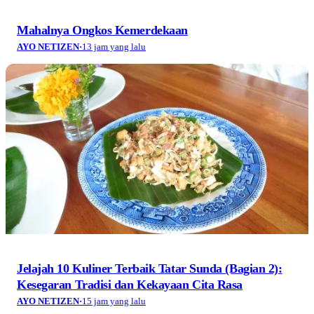
Mahalnya Ongkos Kemerdekaan
AYO NETIZEN
·
13 jam yang lalu
Jelajah 10 Kuliner Terbaik Tatar Sunda (Bagian 2):
Kesegaran Tradisi dan Kekayaan Cita Rasa
AYO NETIZEN
·
15 jam yang lalu