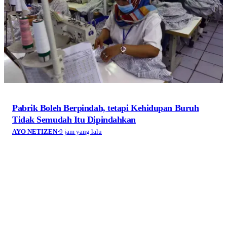
Pabrik Boleh Berpindah, tetapi Kehidupan Buruh
Tidak Semudah Itu Dipindahkan
AYO NETIZEN
·
9 jam yang lalu