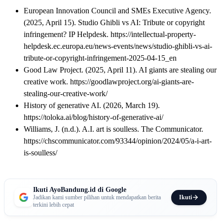
European Innovation Council and SMEs Executive Agency.
(2025, April 15). Studio Ghibli vs AI: Tribute or copyright
infringement? IP Helpdesk. https://intellectual-property-
helpdesk.ec.europa.eu/news-events/news/studio-ghibli-vs-ai-
tribute-or-copyright-infringement-2025-04-15_en
Good Law Project. (2025, April 11). AI giants are stealing our
creative work. https://goodlawproject.org/ai-giants-are-
stealing-our-creative-work/
History of generative AI. (2026, March 19).
https://toloka.ai/blog/history-of-generative-ai/
Williams, J. (n.d.). A.I. art is soulless. The Communicator.
https://chscommunicator.com/93344/opinion/2024/05/a-i-art-
is-soulless/
Ikuti AyoBandung.id di Google
Ikuti
Jadikan kami sumber pilihan untuk mendapatkan berita
terkini lebih cepat