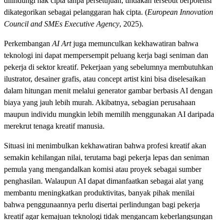
dilindungi hak cipta tanpa persetujuan, tindakan tersebut berpotensi
dikategorikan sebagai pelanggaran hak cipta. (
European Innovation
Council and SMEs Executive Agency
, 2025).
Perkembangan
AI Art
juga memunculkan kekhawatiran bahwa
teknologi ini dapat mempersempit peluang kerja bagi seniman dan
pekerja di sektor kreatif. Pekerjaan yang sebelumnya membutuhkan
ilustrator, desainer grafis, atau concept artist kini bisa diselesaikan
dalam hitungan menit melalui generator gambar berbasis AI dengan
biaya yang jauh lebih murah. Akibatnya, sebagian perusahaan
maupun individu mungkin lebih memilih menggunakan AI daripada
merekrut tenaga kreatif manusia.
Situasi ini menimbulkan kekhawatiran bahwa profesi kreatif akan
semakin kehilangan nilai, terutama bagi pekerja lepas dan seniman
pemula yang mengandalkan komisi atau proyek sebagai sumber
penghasilan. Walaupun AI dapat dimanfaatkan sebagai alat yang
membantu meningkatkan produktivitas, banyak pihak menilai
bahwa penggunaannya perlu disertai perlindungan bagi pekerja
kreatif agar kemajuan teknologi tidak mengancam keberlangsungan