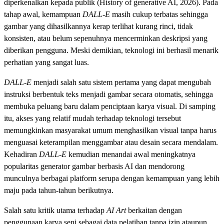
diperkenalkan kepada publik (History of generative AI, 2026). Pada
tahap awal, kemampuan
DALL-E
masih cukup terbatas sehingga
gambar yang dihasilkannya kerap terlihat kurang rinci, tidak
konsisten, atau belum sepenuhnya mencerminkan deskripsi yang
diberikan pengguna. Meski demikian, teknologi ini berhasil menarik
perhatian yang sangat luas.
DALL-E
menjadi salah satu sistem pertama yang dapat mengubah
instruksi berbentuk teks menjadi gambar secara otomatis, sehingga
membuka peluang baru dalam penciptaan karya visual. Di samping
itu, akses yang relatif mudah terhadap teknologi tersebut
memungkinkan masyarakat umum menghasilkan visual tanpa harus
menguasai keterampilan menggambar atau desain secara mendalam.
Kehadiran
DALL-E
kemudian menandai awal meningkatnya
popularitas generator gambar berbasis AI dan mendorong
munculnya berbagai platform serupa dengan kemampuan yang lebih
maju pada tahun-tahun berikutnya.
Salah satu kritik utama terhadap
AI Art
berkaitan dengan
penggunaan karya seni sebagai data pelatihan tanpa izin ataupun