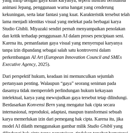
yang mirip dengan gaya khas karyanya, seperti ilustrasi bernuansa
animasi Jepang, penggunaan warna hangat yang cenderung
kekuningan, serta latar fantasi yang kuat. Karakteristik tersebut telah
lama menjadi identitas visual yang melekat pada berbagai karya
Studio Ghibli. Miyazaki sendiri pernah menyampaikan penolakan
dan kritik terhadap penggunaan AI dalam proses penciptaan seni.
Karena itu, pemanfaatan gaya visual yang menyerupai karyanya
tanpa izin dipandang sebagai salah satu kontroversi dalam
perkembangan
AI Art
(
European Innovation Council and SMEs
Executive Agency
, 2025).
Dari perspektif hukum, keadaan ini memunculkan sejumlah
pertanyaan penting. Walaupun “gaya” seorang seniman pada
dasarnya tidak memperoleh perlindungan hukum kekayaan
intelektual, karya yang mewujudkan gaya tersebut tetap dilindungi.
Berdasarkan
Konvensi Bern
yang mengatur hak cipta secara
internasional, reproduksi, adaptasi, maupun transformasi sebuah
karya memerlukan izin dari pemegang hak cipta. Karena itu, jika
model AI dilatih menggunakan gambar milik
Studio Ghibli
yang