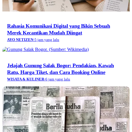
Rahasia Komunikasi Digital yang Bikin Sebuah
Merek Kecantikan Mudah Diingat
AYO NETIZEN
·
5 jam yang lalu
Jelajah Gunung Salak Bogor: Pendakian, Kawah
Ratu, Harga Tiket, dan Cara Booking Online
WISATA & KULINER
·
6 jam yang lalu