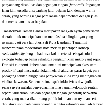
penyandang disabilitas dan pegangan tangan (
handrail
). Pegangan
jalan kini tersedia di sepanjang jalur pejalan kaki dengan warna
cerah, yang berfungsi agar para lansia dapat melihat dengan jelas
dan merasa aman saat berjalan.
Transformasi Taman Lansia merupakan langkah nyata pemerintah
daerah untuk menciptakan dan memfasilitasi lingkungan yang
nyaman bagi para lanjut usia di Kota Bandung. Taman ini
mencerminkan modernisasi kota melalui penerapan konsep
sustainable
city
dengan hadirnya kolam retensi sebagai solusi
ekologis terhadap banjir sekaligus pengatur iklim mikro yang sejuk.
Dari sisi ekonomi, keberadaan taman ini menciptakan ekosistem
produktif bagi masyarakat lokal melalui aktivitas pasar kaget, para
pedagang sekitar, hingga jasa penyewaan kuda yang meningkatkan
vitalitas kawasan. Sementara itu, aspek inklusivitas diwujudkan
secara nyata melalui penyediaan fasilitas ramah kelompok rentan,
seperti jalur disabilitas dan pegangan tangan (handrail) berwarna
cerah, yang memastikan ruang publik ini aman dan nyaman serta
dibuatnya spot bagi penyandang disabilitas sehingga menjadi tempat