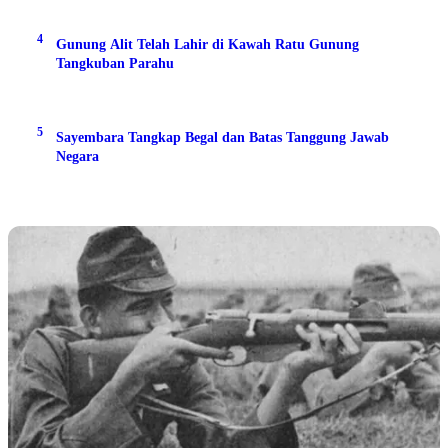
4
Gunung Alit Telah Lahir di Kawah Ratu Gunung
Tangkuban Parahu
5
Sayembara Tangkap Begal dan Batas Tanggung Jawab
Negara