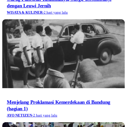
dengan Leuwi Jernih
WISATA & KULINER
·
2 hari yang lalu
Menjelang Proklamasi Kemerdekaan di Bandung
(bagian 1)
AYO NETIZEN
·
2 hari yang lalu