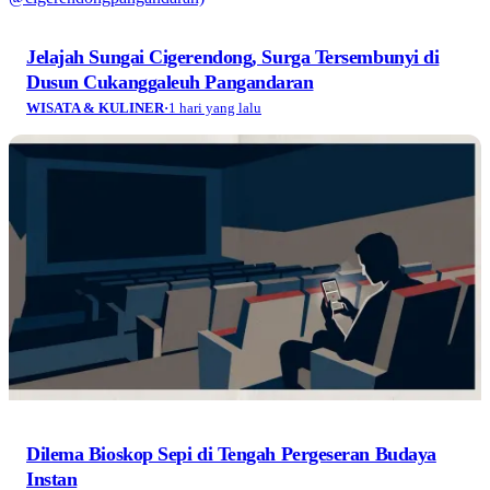
Jelajah Sungai Cigerendong, Surga Tersembunyi di
Dusun Cukanggaleuh Pangandaran
WISATA & KULINER
·
1 hari yang lalu
Dilema Bioskop Sepi di Tengah Pergeseran Budaya
Instan