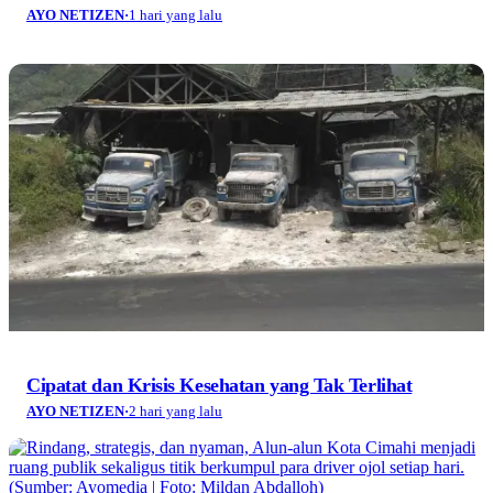
AYO NETIZEN
·
1 hari yang lalu
Cipatat dan Krisis Kesehatan yang Tak Terlihat
AYO NETIZEN
·
2 hari yang lalu