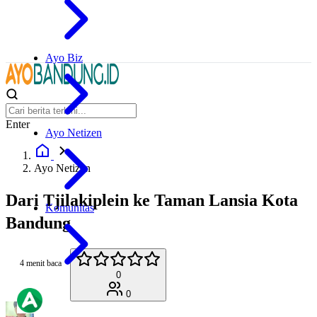
Ayo Biz
Enter
Ayo Netizen
Ayo Netizen
Dari Tjilakiplein ke Taman Lansia Kota
Komunitas
Bandung
4 menit baca
0
0