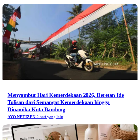
Menyambut Hari Kemerdekaan 2026, Deretan Ide
Tulisan dari Semangat Kemerdekaan hingga
Dinamika Kota Bandung
AYO NETIZEN
·
2 hari yang lalu