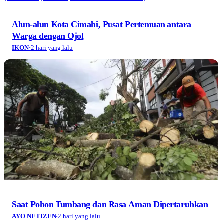
Alun-alun Kota Cimahi, Pusat Pertemuan antara
Warga dengan Ojol
IKON
·
2 hari yang lalu
Saat Pohon Tumbang dan Rasa Aman Dipertaruhkan
AYO NETIZEN
·
2 hari yang lalu