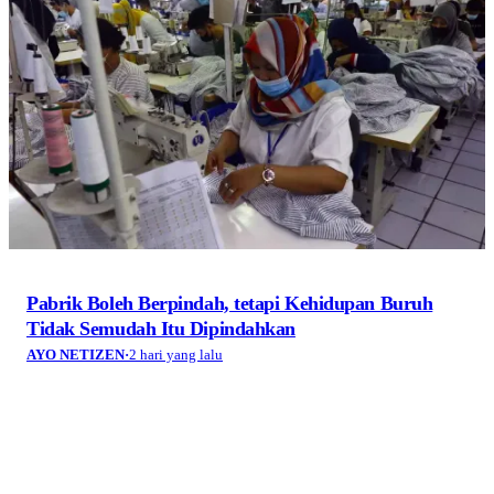
Pabrik Boleh Berpindah, tetapi Kehidupan Buruh
Tidak Semudah Itu Dipindahkan
AYO NETIZEN
·
2 hari yang lalu