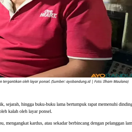
 tergantikan oleh layar ponsel. (Sumber: ayobandung.id | Foto: Ilham Maulana)
ik, sejarah, hingga buku-buku lama bertumpuk rapat memenuhi dinding
eh kalah oleh layar ponsel.
pu, mengangkat kardus, atau sekadar berbincang dengan pelanggan la