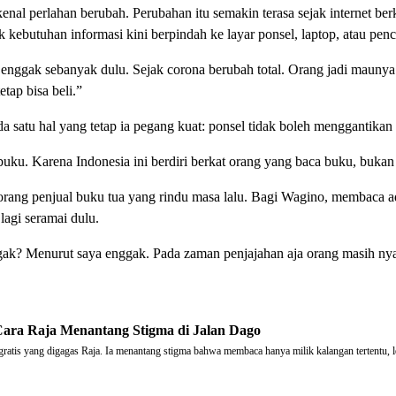
al perlahan berubah. Perubahan itu semakin terasa sejak internet 
kebutuhan informasi kini berpindah ke layar ponsel, laptop, atau pencar
 enggak sebanyak dulu. Sejak corona berubah total. Orang jadi mauny
tap bisa beli.”
da satu hal yang tetap ia pegang kuat: ponsel tidak boleh menggantikan
uku. Karena Indonesia ini berdiri berkat orang yang baca buku, bukan
seorang penjual buku tua yang rindu masa lalu. Bagi Wagino, membaca a
agi seramai dulu.
nggak? Menurut saya enggak. Pada zaman penjajahan aja orang masih n
ara Raja Menantang Stigma di Jalan Dago
gratis yang digagas Raja. Ia menantang stigma bahwa membaca hanya milik kalangan tertentu, l