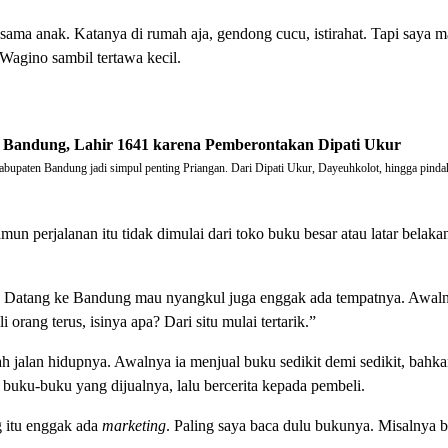
sama anak. Katanya di rumah aja, gendong cucu, istirahat. Tapi saya ma
 Wagino sambil tertawa kecil.
 Bandung, Lahir 1641 karena Pemberontakan Dipati Ukur
abupaten Bandung jadi simpul penting Priangan. Dari Dipati Ukur, Dayeuhkolot, hingga pind
amun perjalanan itu tidak dimulai dari toko buku besar atau latar be
 Datang ke Bandung mau nyangkul juga enggak ada tempatnya. Awalnya
orang terus, isinya apa? Dari situ mulai tertarik.”
ah jalan hidupnya. Awalnya ia menjual buku sedikit demi sedikit, b
uku-buku yang dijualnya, lalu bercerita kepada pembeli.
 itu enggak ada
marketing
. Paling saya baca dulu bukunya. Misalnya b