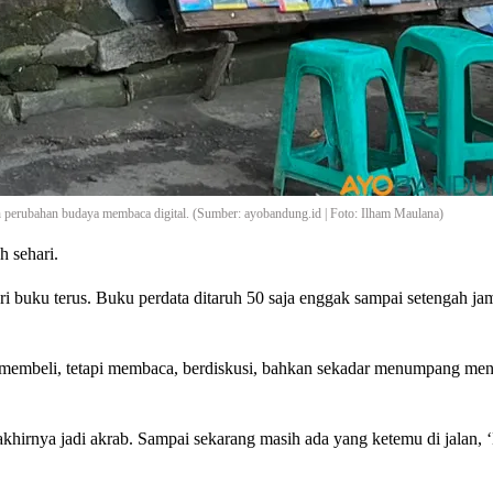
h perubahan budaya membaca digital. (Sumber: ayobandung.id | Foto: Ilham Maulana)
 sehari.
ri buku terus. Buku perdata ditaruh 50 saja enggak sampai setengah ja
 membeli, tetapi membaca, berdiskusi, bahkan sekadar menumpang me
khirnya jadi akrab. Sampai sekarang masih ada yang ketemu di jalan,