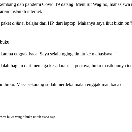
berkembang dan pandemi Covid-19 datang. Menurut Wagino, mahasiswa 
ian instan di internet.
a paket
online
, belajar dari HP, dari laptop. Makanya saya ikut bikin
onl
 buku.
 karena enggak baca. Saya selalu ngingetin itu ke mahasiswa.”
dalah bagian dari menjaga kesadaran. Ia percaya, buku masih punya te
yari buku. Masa sekarang sudah merdeka malah enggak mau baca?”
ewat buku yang dibuka untuk siapa saja.