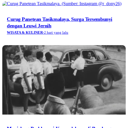
Curug Panetean Tasikmalaya, Surga Tersembunyi
dengan Leuwi Jernih
WISATA & KULINER
·
2 hari yang lalu