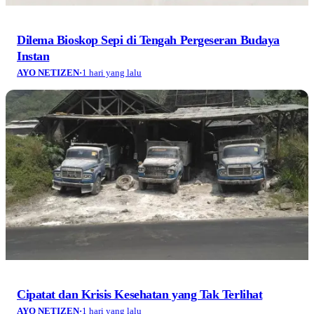
Dilema Bioskop Sepi di Tengah Pergeseran Budaya
Instan
AYO NETIZEN
·
1 hari yang lalu
Cipatat dan Krisis Kesehatan yang Tak Terlihat
AYO NETIZEN
·
1 hari yang lalu