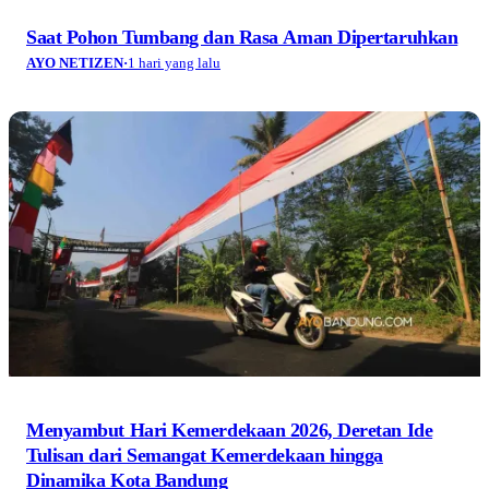
Saat Pohon Tumbang dan Rasa Aman Dipertaruhkan
AYO NETIZEN
·
1 hari yang lalu
Menyambut Hari Kemerdekaan 2026, Deretan Ide
Tulisan dari Semangat Kemerdekaan hingga
Dinamika Kota Bandung