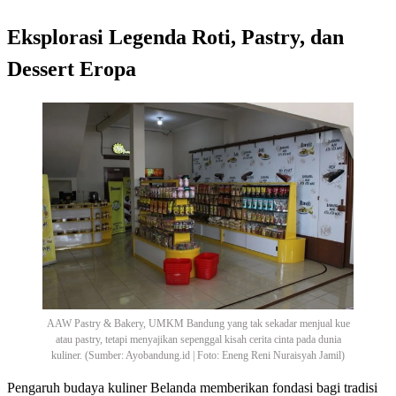
Eksplorasi Legenda Roti, Pastry, dan
Dessert Eropa
AAW Pastry & Bakery, UMKM Bandung yang tak sekadar menjual kue
atau pastry, tetapi menyajikan sepenggal kisah cerita cinta pada dunia
kuliner. (Sumber: Ayobandung.id | Foto: Eneng Reni Nuraisyah Jamil)
Pengaruh budaya kuliner Belanda memberikan fondasi bagi tradisi