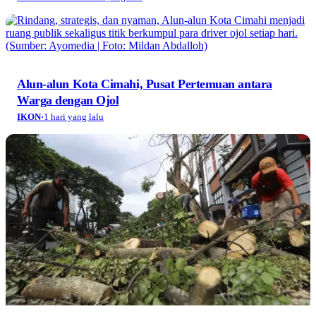
Alun-alun Kota Cimahi, Pusat Pertemuan antara
Warga dengan Ojol
IKON
·
1 hari yang lalu