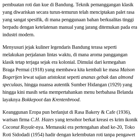
pembuatan roti dan kue di Bandung. Teknik pemanggangan klasik
yang diwariskan secara turun-temurun telah menciptakan palet rasa
yang sangat spesifik, di mana penggunaan bahan berkualitas tinggi
berpadu dengan ketelatenan manual yang jarang ditemukan pada era
industri modern.
Menyusuri jejak kuliner legendaris Bandung terasa seperti
melakukan perjalanan lintas waktu, di mana aroma panggangan
klasik tetap terjaga sejak era kolonial. Dimulai dari kemegahan
Braga Permai (1918) yang membawa kita kembali ke masa
Maison
Bogerijen
lewat sajian aristokrat seperti
ananas gebak
dan
almond
speculaas
, hingga nuansa autentik Sumber Hidangan (1929) yang
hingga kini masih setia mempertahankan menu berbahasa Belanda
layaknya
Bokkepoot
dan
Krentenbrood
.
Keanggunan Eropa pun berlanjut di Rasa Bakery & Cafe (1936),
warisan firma
C.H. Hazes
yang tersohor berkat kreasi es krim ikonik
Coconut Royale
-nya. Memasuki era pertengahan abad ke-20, Toko
Roti Sidodadi (1954) hadir dengan kelembutan roti tanpa pengawet