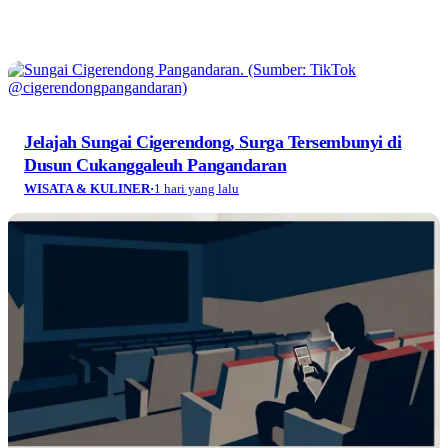
Jelajah Sungai Cigerendong, Surga Tersembunyi di
Dusun Cukanggaleuh Pangandaran
WISATA & KULINER
·
1 hari yang lalu