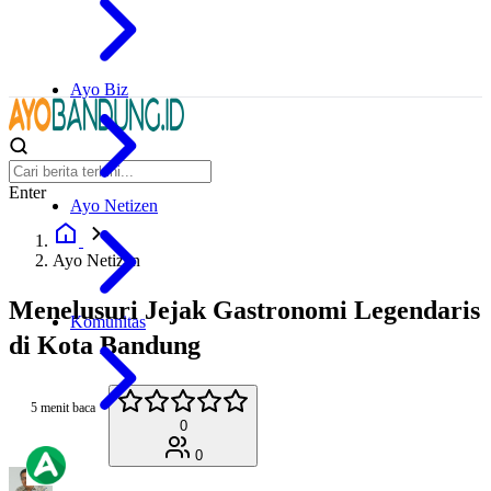
Ayo Biz
Enter
Ayo Netizen
Ayo Netizen
Menelusuri Jejak Gastronomi Legendaris
Komunitas
di Kota Bandung
5 menit baca
0
0