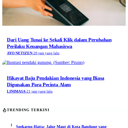
Dari Uang Tunai ke Sekali Klik dalam Perubahan
Perilaku Keuangan Mahasiswa
AYO NETIZEN
·
20 jam yang lalu
Hikayat Baju Pendakian Indonesia yang Biasa
Digunakan Para Pecinta Alam
LINIMASA
·
21 jam yang lalu
TRENDING TERKINI
1
Soekarno-Hatta: Jalur Maut di Kota Bandung yang