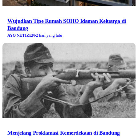
Wujudkan Tipe Rumah SOHO Idaman Keluarga di
Bandung
AYO NETIZEN
·
2 hari yang lalu
Menjelang Proklamasi Kemerdekaan di Bandung