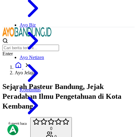
Ayo Biz
Enter
Ayo Netizen
Ayo Jelajah
Sejarah Pasteur Bandung, Jejak
Komunitas
Peradaban Ilmu Pengetahuan di Kota
Kembang
6 menit baca
0
0