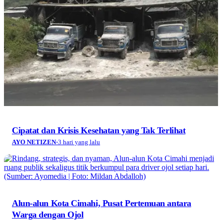
Cipatat dan Krisis Kesehatan yang Tak Terlihat
AYO NETIZEN
·
3 hari yang lalu
Alun-alun Kota Cimahi, Pusat Pertemuan antara
Warga dengan Ojol