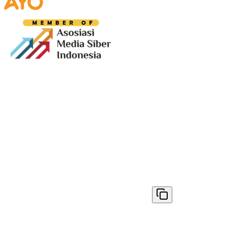
Media digital lokal yang menggambarkan wajah
Bandung secara utuh, dari geliat sosial dan ekonomi
warganya, hingga getar kreativitas dan partisipasi yang
membentuk jiwa kota.
Terverifikasi Dewan Pers
Nomor 1398/DP-Verifikasi/K/VIII/2025
✓ Disalin