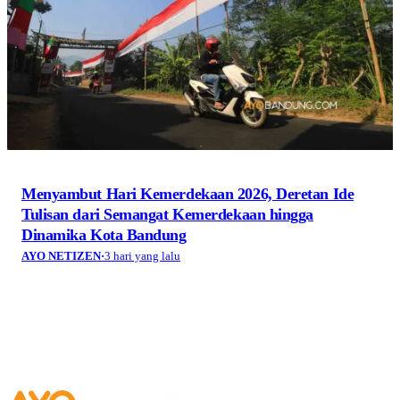
Menyambut Hari Kemerdekaan 2026, Deretan Ide
Tulisan dari Semangat Kemerdekaan hingga
Dinamika Kota Bandung
AYO NETIZEN
·
3 hari yang lalu