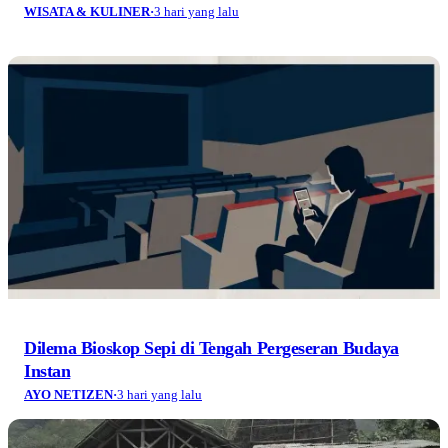
WISATA & KULINER
·
3 hari yang lalu
Dilema Bioskop Sepi di Tengah Pergeseran Budaya
Instan
AYO NETIZEN
·
3 hari yang lalu