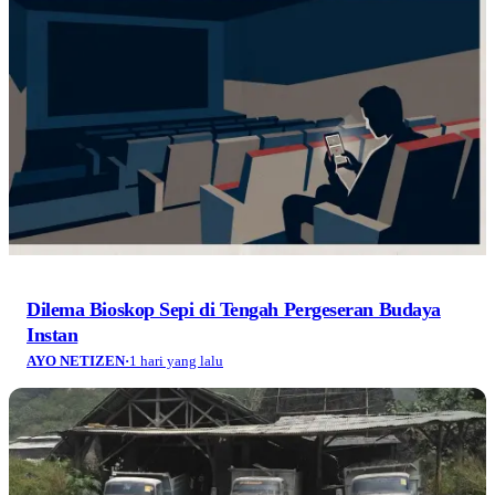
Dilema Bioskop Sepi di Tengah Pergeseran Budaya
Instan
AYO NETIZEN
·
1 hari yang lalu