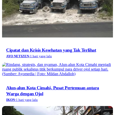
Cipatat dan Krisis Kesehatan yang Tak Terlihat
AYO NETIZEN
·
1 hari yang lalu
Alun-alun Kota Cimahi, Pusat Pertemuan antara
Warga dengan Ojol
IKON
·
1 hari yang lalu