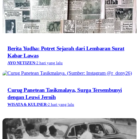
Berita Yudha: Potret Sejarah dari Lembaran Surat
Kabar Lawas
AYO NETIZEN
·
2 hari yang lalu
Curug Panetean Tasikmalaya, Surga Tersembunyi
dengan Leuwi Jernih
WISATA & KULINER
·
2 hari yang lalu