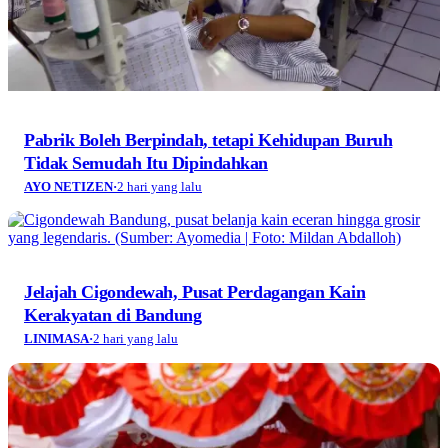
Pabrik Boleh Berpindah, tetapi Kehidupan Buruh
Tidak Semudah Itu Dipindahkan
AYO NETIZEN
·
2 hari yang lalu
Jelajah Cigondewah, Pusat Perdagangan Kain
Kerakyatan di Bandung
LINIMASA
·
2 hari yang lalu