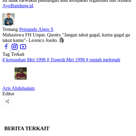
ini tidak mewakili pandangan atau kebijakan organisasi dan redaksi
AyoBandung.id
.
Tentang
Pernando Aigro S
Mahasiswa FH Unpar. Quotes "Jangan takut gagal, karna gagal ga
takut kamu"- Leonico Joedo. 🗿
Tag Terkait
#
kerusuhan Mei 1998
#
Tragedi Mei 1998
#
rupiah melemah
Aris Abdulsalam
Editor
BERITA TERKAIT