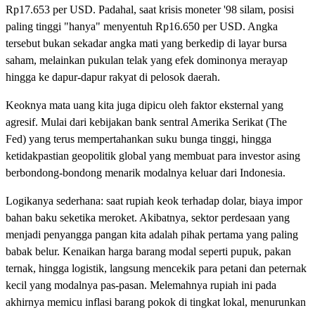
Rp17.653 per USD. Padahal, saat krisis moneter '98 silam, posisi
paling tinggi "hanya" menyentuh Rp16.650 per USD. Angka
tersebut bukan sekadar angka mati yang berkedip di layar bursa
saham, melainkan pukulan telak yang efek dominonya merayap
hingga ke dapur-dapur rakyat di pelosok daerah.
Keoknya mata uang kita juga dipicu oleh faktor eksternal yang
agresif. Mulai dari kebijakan bank sentral Amerika Serikat (The
Fed) yang terus mempertahankan suku bunga tinggi, hingga
ketidakpastian geopolitik global yang membuat para investor asing
berbondong-bondong menarik modalnya keluar dari Indonesia.
Logikanya sederhana: saat rupiah keok terhadap dolar, biaya impor
bahan baku seketika meroket. Akibatnya, sektor perdesaan yang
menjadi penyangga pangan kita adalah pihak pertama yang paling
babak belur. Kenaikan harga barang modal seperti pupuk, pakan
ternak, hingga logistik, langsung mencekik para petani dan peternak
kecil yang modalnya pas-pasan. Melemahnya rupiah ini pada
akhirnya memicu inflasi barang pokok di tingkat lokal, menurunkan