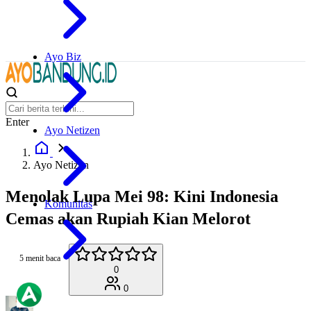
Ayo Biz
Enter
Ayo Netizen
Ayo Netizen
Menolak Lupa Mei 98: Kini Indonesia
Komunitas
Cemas akan Rupiah Kian Melorot
5 menit baca
0
0