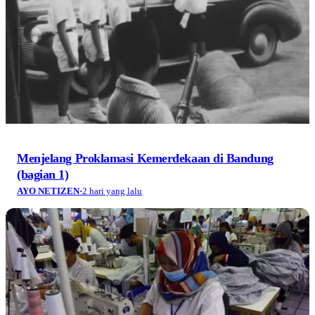
Menjelang Proklamasi Kemerdekaan di Bandung
(bagian 1)
AYO NETIZEN
·
2 hari yang lalu