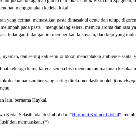
menunjukkan keragaman global dan lokal. Untuk Pizza dan Spaghetti,
Mendoan menggunakan kedelai lokal.
aan yang cermat, memastikan pasta dimasak al dente dan tempe digo
u melimpah pada pasta—mengundang selera, memicu aroma dan rasa ya
sasi, hidangan-hidangan ini memberikan kekayaan, dari keju yang mul
s, nyaman, dan sering kali semi-outdoor, menciptakan ambience santai 
 buat keluarga kami, karena semua bisa menemukan makanan kesukaan,
i tokoh atau narasumber yang sering direkomendasikan oleh
food vlogge
menu.
gan lain, bernama Haykal.
a Kedai Selasih adalah simbol dari "
Harmoni Kuliner Global
", membu
lusif dan memuaskan. (*)