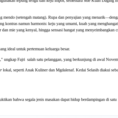
 digunakan tepung terigu dan keju impor, sementara Mie Kuah Daging 
reng mendo (setengah matang). Rupa dan penyajian yang menarik—den
ng kontras namun harmonis: keju yang umami, kuah yang menghangat
ur dan mie yang kenyal, hingga sensasi hangat yang menyeimbangkan c
yang ideal untuk pertemuan keluarga besar.
" ungkap Fajri salah satu pelanggan, yang berkunjung di awal Novemb
r
lokal, seperti Anak Kuliner dan Mgdalenaf. Kedai Selasih diakui seba
ktikan bahwa segala jenis masakan dapat hidup berdampingan di satu 