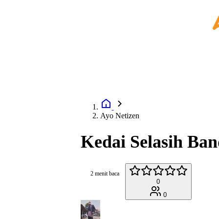
Ayo Netizen
Kedai Selasih Ba
2 menit baca
0
0