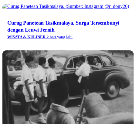
Curug Panetean Tasikmalaya, Surga Tersembunyi
dengan Leuwi Jernih
WISATA & KULINER
·
2 hari yang lalu