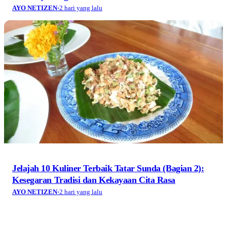
AYO NETIZEN
·
2 hari yang lalu
Jelajah 10 Kuliner Terbaik Tatar Sunda (Bagian 2):
Kesegaran Tradisi dan Kekayaan Cita Rasa
AYO NETIZEN
·
2 hari yang lalu