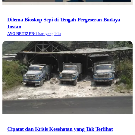
Dilema Bioskop Sepi di Tengah Pergeseran Budaya
Instan
AYO NETIZEN
·
1 hari yang lalu
Cipatat dan Krisis Kesehatan yang Tak Terlihat