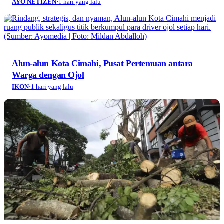
AYO NETIZEN
·
1 hari yang lalu
Alun-alun Kota Cimahi, Pusat Pertemuan antara
Warga dengan Ojol
IKON
·
1 hari yang lalu