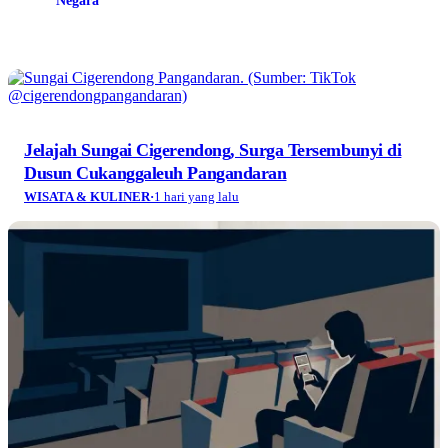
Negara
Jelajah Sungai Cigerendong, Surga Tersembunyi di
Dusun Cukanggaleuh Pangandaran
WISATA & KULINER
·
1 hari yang lalu