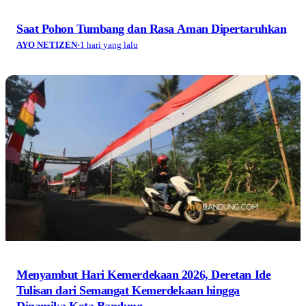
Saat Pohon Tumbang dan Rasa Aman Dipertaruhkan
AYO NETIZEN
·
1 hari yang lalu
Menyambut Hari Kemerdekaan 2026, Deretan Ide
Tulisan dari Semangat Kemerdekaan hingga