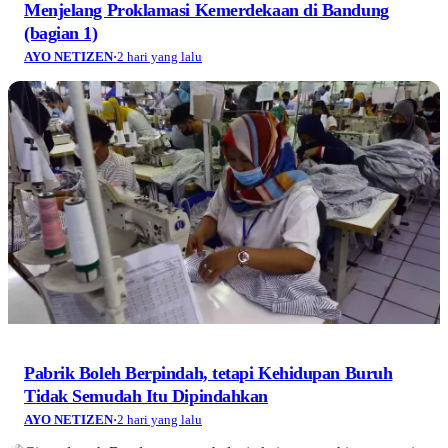
Menjelang Proklamasi Kemerdekaan di Bandung
(bagian 1)
AYO NETIZEN
·
2 hari yang lalu
Pabrik Boleh Berpindah, tetapi Kehidupan Buruh
Tidak Semudah Itu Dipindahkan
AYO NETIZEN
·
2 hari yang lalu