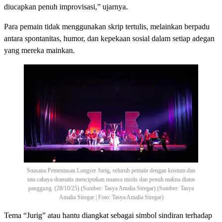
diucapkan penuh improvisasi,” ujarnya.
Para pemain tidak menggunakan skrip tertulis, melainkan berpadu
antara spontanitas, humor, dan kepekaan sosial dalam setiap adegan
yang mereka mainkan.
Suasana Pementasan Longser Jurig, seluruh pemain dengan kostum dan
tata cahaya dramatis menciptakan nuansa mistis dan penuh makna diatas
panggung. (28/10/25) (Sumber: Tasya Amalia Siregar) (Sumber: Tasya
Amalia Siregar | Foto: Tasya Amalia Siregar)
Tema “Jurig” atau hantu diangkat sebagai simbol sindiran terhadap