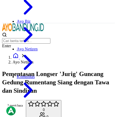
Ayo Biz
Enter
Ayo Netizen
Ayo Netizen
Pementasan Longser 'Jurig' Guncang
Komunitas
Gedung Rumentang Siang dengan Tawa
dan Sindiran
2 menit baca
0
0