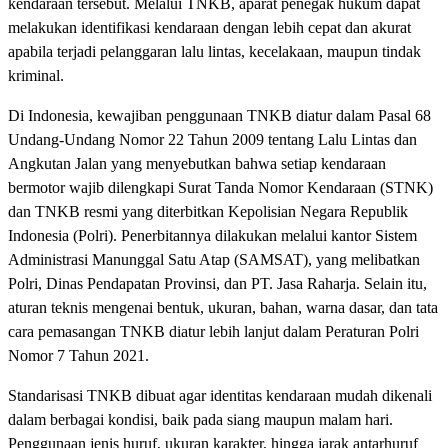
kendaraan tersebut. Melalui TNKB, aparat penegak hukum dapat
melakukan identifikasi kendaraan dengan lebih cepat dan akurat
apabila terjadi pelanggaran lalu lintas, kecelakaan, maupun tindak
kriminal.
Di Indonesia, kewajiban penggunaan TNKB diatur dalam Pasal 68
Undang-Undang Nomor 22 Tahun 2009 tentang Lalu Lintas dan
Angkutan Jalan yang menyebutkan bahwa setiap kendaraan
bermotor wajib dilengkapi Surat Tanda Nomor Kendaraan (STNK)
dan TNKB resmi yang diterbitkan Kepolisian Negara Republik
Indonesia (Polri). Penerbitannya dilakukan melalui kantor Sistem
Administrasi Manunggal Satu Atap (SAMSAT), yang melibatkan
Polri, Dinas Pendapatan Provinsi, dan PT. Jasa Raharja. Selain itu,
aturan teknis mengenai bentuk, ukuran, bahan, warna dasar, dan tata
cara pemasangan TNKB diatur lebih lanjut dalam Peraturan Polri
Nomor 7 Tahun 2021.
Standarisasi TNKB dibuat agar identitas kendaraan mudah dikenali
dalam berbagai kondisi, baik pada siang maupun malam hari.
Penggunaan jenis huruf, ukuran karakter, hingga jarak antarhuruf