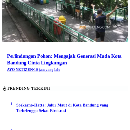
Perlindungan Pohon: Mengajak Generasi Muda Kota
Bandung Cinta Lingkungan
AYO NETIZEN
·
16 jam yang lalu
TRENDING TERKINI
1
Soekarno-Hatta: Jalur Maut di Kota Bandung yang
Terbelenggu Sekat Birokrasi