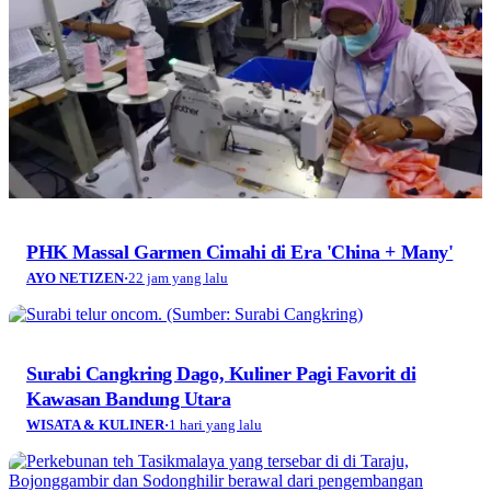
PHK Massal Garmen Cimahi di Era 'China + Many'
AYO NETIZEN
·
22 jam yang lalu
Surabi Cangkring Dago, Kuliner Pagi Favorit di
Kawasan Bandung Utara
WISATA & KULINER
·
1 hari yang lalu