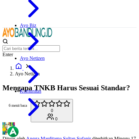
Ayo Biz
Enter
Ayo Netizen
Ayo Netizen
Mengapa TNKB Harus Sesuai Standar?
Komunitas
6 menit baca
0
0
Ditulis oleh
Angga Marditama Sultan Sufanir
diterbitkan
Minggu 17