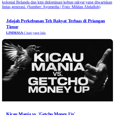
Jelajah Perkebunan Teh Rakyat Terluas di Priangan
Timur
LINIMASA
·
1 hari yang lalu
Kicau Mania vs. 'Getcho Money Up'