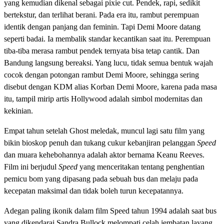
yang kemudian dikenal sebagai pixie cut. Pendek, rapi, sedikit
bertekstur, dan terlihat berani. Pada era itu, rambut perempuan
identik dengan panjang dan feminin. Tapi Demi Moore datang
seperti badai. Ia membalik standar kecantikan saat itu. Perempuan
tiba-tiba merasa rambut pendek ternyata bisa tetap cantik. Dan
Bandung langsung bereaksi. Yang lucu, tidak semua bentuk wajah
cocok dengan potongan rambut Demi Moore, sehingga sering
disebut dengan KDM alias Korban Demi Moore, karena pada masa
itu, tampil mirip artis Hollywood adalah simbol modernitas dan
kekinian.
Empat tahun setelah Ghost meledak, muncul lagi satu film yang
bikin bioskop penuh dan tukang cukur kebanjiran pelanggan
Speed
dan muara kehebohannya adalah aktor bernama Keanu Reeves.
Film ini berjudul
Speed
yang menceritakan tentang penghentian
pemicu bom yang dipasang pada sebuah bus dan melaju pada
kecepatan maksimal dan tidak boleh turun kecepatannya.
Adegan paling ikonik dalam film Speed tahun 1994 adalah saat bus
yang dikendarai Sandra Bullock melompati celah jembatan layang