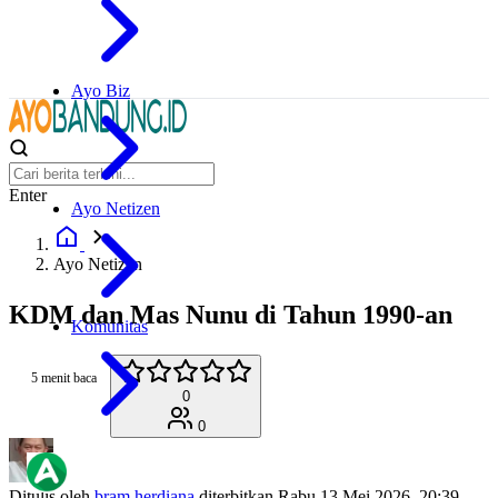
Ayo Biz
Enter
Ayo Netizen
Ayo Netizen
KDM dan Mas Nunu di Tahun 1990-an
Komunitas
5 menit baca
0
0
Ditulis oleh
bram herdiana
diterbitkan
Rabu 13 Mei 2026, 20:39