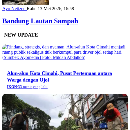
Ayo Netizen
Rabu 13 Mei 2026, 16:58
Bandung Lautan Sampah
NEW UPDATE
Alun-alun Kota Cimahi, Pusat Pertemuan antara
Warga dengan Ojol
IKON
·
33 menit yang lalu