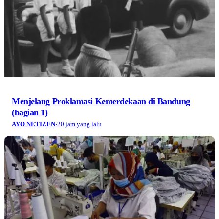
Menjelang Proklamasi Kemerdekaan di Bandung
(bagian 1)
AYO NETIZEN
·
20 jam yang lalu