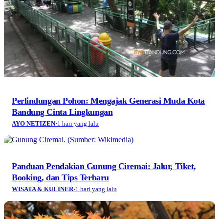
Perlindungan Pohon: Mengajak Generasi Muda Kota
Bandung Cinta Lingkungan
AYO NETIZEN
·
1 hari yang lalu
Panduan Pendakian Gunung Ciremai: Jalur, Tiket,
Booking, dan Tips Terbaru
WISATA & KULINER
·
1 hari yang lalu