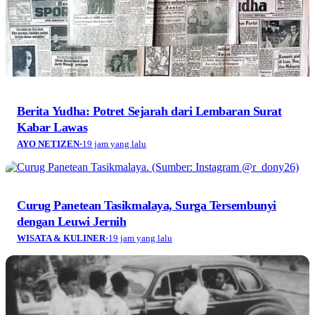
Berita Yudha: Potret Sejarah dari Lembaran Surat
Kabar Lawas
AYO NETIZEN
·
19 jam yang lalu
Curug Panetean Tasikmalaya, Surga Tersembunyi
dengan Leuwi Jernih
WISATA & KULINER
·
19 jam yang lalu