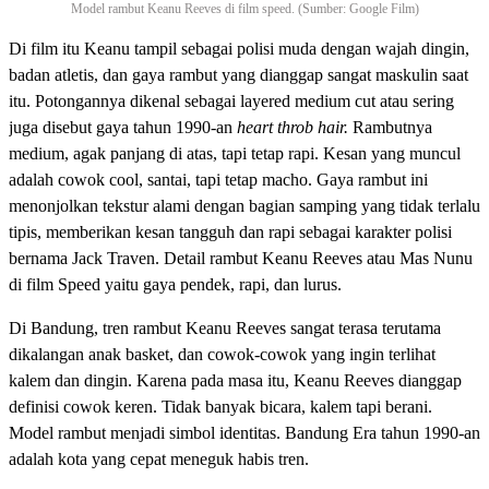
Model rambut Keanu Reeves di film speed. (Sumber: Google Film)
Di film itu Keanu tampil sebagai polisi muda dengan wajah dingin,
badan atletis, dan gaya rambut yang dianggap sangat maskulin saat
itu. Potongannya dikenal sebagai layered medium cut atau sering
juga disebut gaya tahun 1990-an
heart throb hair.
Rambutnya
medium, agak panjang di atas, tapi tetap rapi. Kesan yang muncul
adalah cowok cool, santai, tapi tetap macho. Gaya rambut ini
menonjolkan tekstur alami dengan bagian samping yang tidak terlalu
tipis, memberikan kesan tangguh dan rapi sebagai karakter polisi
bernama Jack Traven. Detail rambut Keanu Reeves atau Mas Nunu
di film Speed yaitu gaya pendek, rapi, dan lurus.
Di Bandung, tren rambut Keanu Reeves sangat terasa terutama
dikalangan anak basket, dan cowok-cowok yang ingin terlihat
kalem dan dingin. Karena pada masa itu, Keanu Reeves dianggap
definisi cowok keren. Tidak banyak bicara, kalem tapi berani.
Model rambut menjadi simbol identitas. Bandung Era tahun 1990-an
adalah kota yang cepat meneguk habis tren.