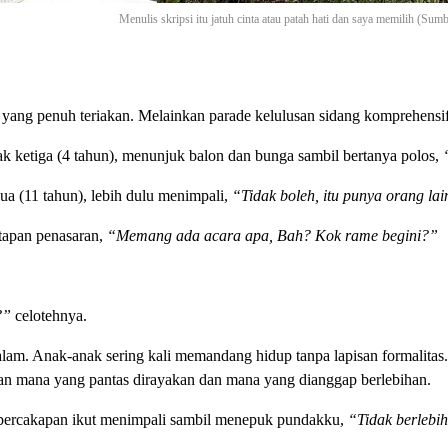
Menulis skripsi itu jatuh cinta atau patah hati dan saya memilih (Sum
i yang penuh teriakan. Melainkan parade kelulusan sidang komprehensi
ak ketiga (4 tahun), menunjuk balon dan bunga sambil bertanya polos,
a (11 tahun), lebih dulu menimpali,
“Tidak boleh, itu punya orang lain
atapan penasaran,
“Memang ada acara apa, Bah? Kok rame begini?”
?”
celotehnya.
alam. Anak-anak sering kali memandang hidup tanpa lapisan formalitas
n mana yang pantas dirayakan dan mana yang dianggap berlebihan.
 percakapan ikut menimpali sambil menepuk pundakku,
“Tidak berlebi