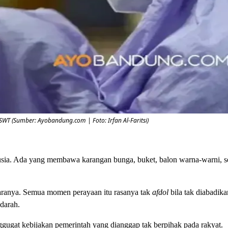
WT (Sumber: Ayobandung.com | Foto: Irfan Al-Faritsi)
anusia. Ada yang membawa karangan bunga, buket, balon warna-warni, 
aranya. Semua momen perayaan itu rasanya tak
afdol
bila tak diabadika
-darah.
gugat kebijakan pemerintah yang dianggap tak berpihak pada rakyat.