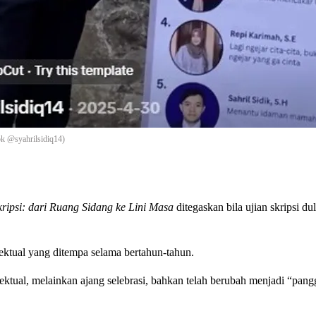
tok @syahrilsidiq14)
kripsi: dari Ruang Sidang ke Lini Masa
ditegaskan bila ujian skripsi du
lektual yang ditempa selama bertahun-tahun.
ektual, melainkan ajang selebrasi, bahkan telah berubah menjadi “pan