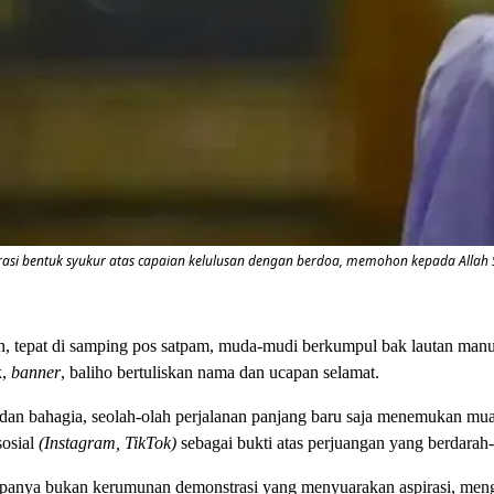
trasi bentuk syukur atas capaian kelulusan dengan berdoa, memohon kepada Allah S
iah, tepat di samping pos satpam, muda-mudi berkumpul bak lautan m
k,
banner
, baliho bertuliskan nama dan ucapan selamat.
dan bahagia, seolah-olah perjalanan panjang baru saja menemukan mu
sosial
(Instagram, TikTok)
sebagai bukti atas perjuangan yang berdarah
upanya bukan kerumunan demonstrasi yang menyuarakan aspirasi, meng