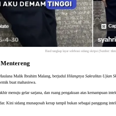
Hasil tangkap layar selebrasi sidang skripsi (Sumber: tik
r Mentereng
Maulana Malik Ibrahim Malang, berjudul
Hilangnya Sakralitas Ujian S
demik buat mahasiswa.
rakhir menuju gelar sarjana, dan ruang pengakuan atas kemampuan inte
dar. Kini sidang munaqosah kerap tampil bukan sebagai panggung intel