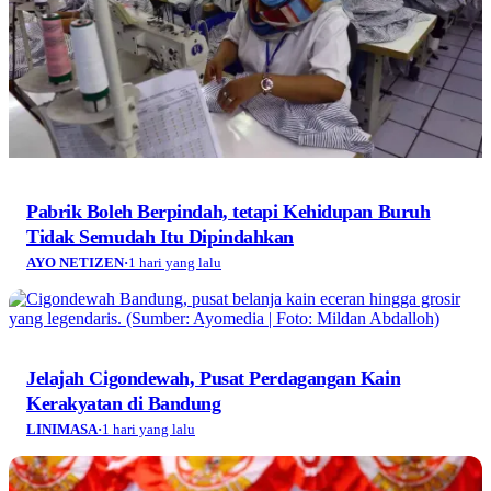
Pabrik Boleh Berpindah, tetapi Kehidupan Buruh
Tidak Semudah Itu Dipindahkan
AYO NETIZEN
·
1 hari yang lalu
Jelajah Cigondewah, Pusat Perdagangan Kain
Kerakyatan di Bandung
LINIMASA
·
1 hari yang lalu