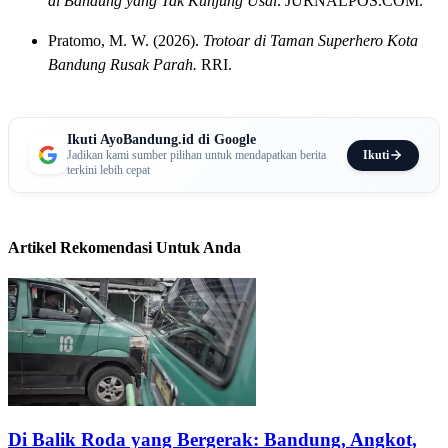
di Bandung yang Tak Kunjung Usai
. JURNALPOS.COM.
Pratomo, M. W. (2026).
Trotoar di Taman Superhero Kota
Bandung Rusak Parah.
RRI.
Ikuti AyoBandung.id di Google
Ikuti
Jadikan kami sumber pilihan untuk mendapatkan berita
terkini lebih cepat
Artikel Rekomendasi Untuk Anda
Di Balik Roda yang Bergerak: Bandung, Angkot,