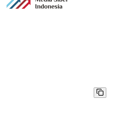
Media digital lokal yang menggambarkan wajah
Bandung secara utuh, dari geliat sosial dan ekonomi
warganya, hingga getar kreativitas dan partisipasi yang
membentuk jiwa kota.
Terverifikasi Dewan Pers
Nomor 1398/DP-Verifikasi/K/VIII/2025
✓ Disalin
© 2026
AyoBandung.id
. All rights reserved.