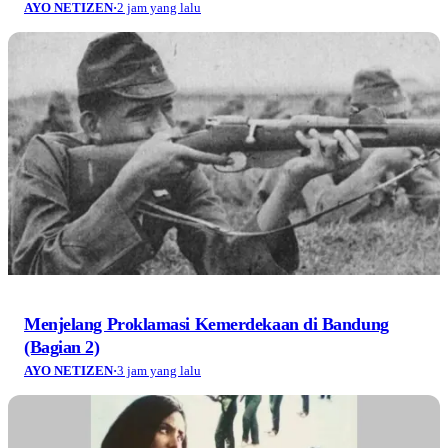
AYO NETIZEN
·
2 jam yang lalu
Menjelang Proklamasi Kemerdekaan di Bandung
(Bagian 2)
AYO NETIZEN
·
3 jam yang lalu