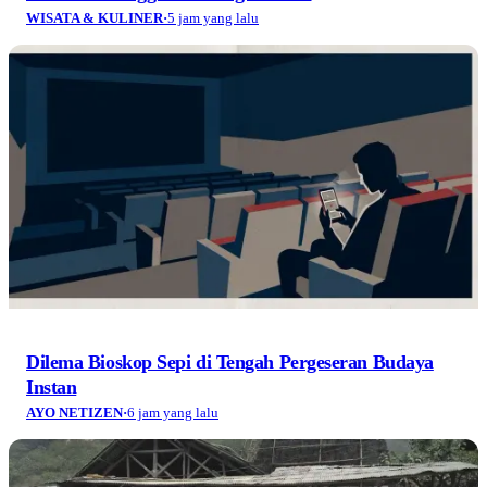
WISATA & KULINER
·
5 jam yang lalu
Dilema Bioskop Sepi di Tengah Pergeseran Budaya
Instan
AYO NETIZEN
·
6 jam yang lalu