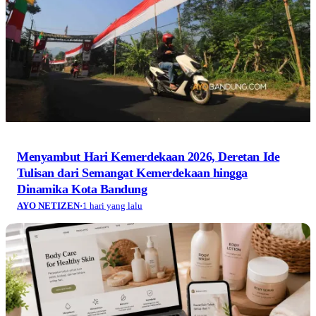
Menyambut Hari Kemerdekaan 2026, Deretan Ide
Tulisan dari Semangat Kemerdekaan hingga
Dinamika Kota Bandung
AYO NETIZEN
·
1 hari yang lalu