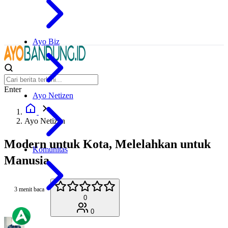
Ayo Biz
Enter
Ayo Netizen
Ayo Netizen
Modern untuk Kota, Melelahkan untuk
Komunitas
Manusia
3 menit baca
0
0