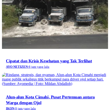
Cipatat dan Krisis Kesehatan yang Tak Terlihat
AYO NETIZEN
·
8 jam yang lalu
Alun-alun Kota Cimahi, Pusat Pertemuan antara
Warga dengan Ojol
IKON
·
9 jam yang lalu