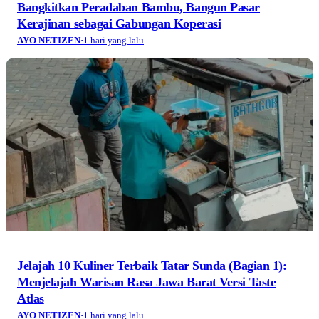
Bangkitkan Peradaban Bambu, Bangun Pasar
Kerajinan sebagai Gabungan Koperasi
AYO NETIZEN
·
1 hari yang lalu
Jelajah 10 Kuliner Terbaik Tatar Sunda (Bagian 1):
Menjelajah Warisan Rasa Jawa Barat Versi Taste
Atlas
AYO NETIZEN
·
1 hari yang lalu