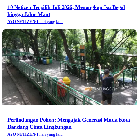
10 Netizen Terpilih Juli 2026, Menangkap Isu Begal
hingga Jalur Maut
AYO NETIZEN
·
1 hari yang lalu
Perlindungan Pohon: Mengajak Generasi Muda Kota
Bandung Cinta Lingkungan
AYO NETIZEN
·
1 hari yang lalu