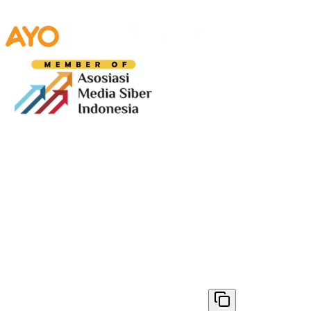
Media digital lokal yang menggambarkan wajah
Bandung secara utuh, dari geliat sosial dan ekonomi
warganya, hingga getar kreativitas dan partisipasi yang
membentuk jiwa kota.
Terverifikasi Dewan Pers
Nomor 1398/DP-Verifikasi/K/VIII/2025