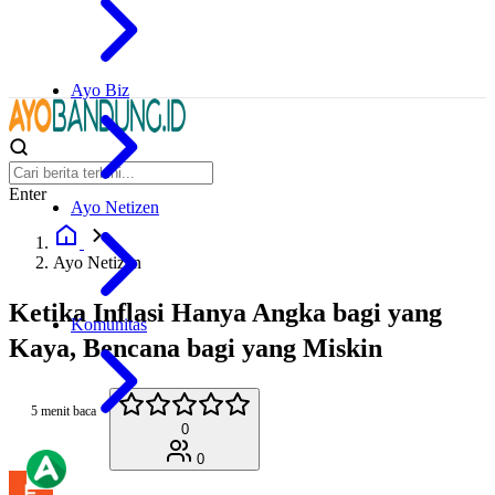
Ayo Biz
Enter
Ayo Netizen
Ayo Netizen
Ketika Inflasi Hanya Angka bagi yang
Komunitas
Kaya, Bencana bagi yang Miskin
5 menit baca
0
0