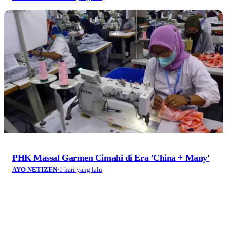
PHK Massal Garmen Cimahi di Era 'China + Many'
AYO NETIZEN
·
1 hari yang lalu