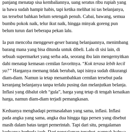
panjang menatap sisa kembaliannya, uang seratus ribu rupiah yang
ia bawa sudah hampir habis, tapi ketika melihat isi tas belanjanya,
tas tersebut bahkan belum setengah penuh. Cabai, bawang, semua
bumbu pokok naik, telur ikut naik, hingga minyak goreng pun
belum turun dari beberapa pekan lalu.
Ia pun mencoba menggeser-geser barang belanjaannya, menimbang
barang mana yang bisa ditunda untuk dibeli. Lalu di sisi lain, di
sebuah supermarket yang serba ada, seorang ibu lain mengernyitkan
dahi menatap kemasan cemilan favoritnya. “
Kok terasa lebih kecil
ya?”
Harganya memang tidak berubah, tapi isinya sudah dikurangi
diam-diam. Namun ia tetap menambahkan cemilan tersebut pada
keranjang belanjanya tanpa terlalu pusing dan melanjutkan belanja.
Inflasi yang dibalut oleh “gula”, harga yang tetap di tengah kenaikan
harga, namun diam-diam terjadi pemangkasan.
Keduanya menghadapi permasalahan yang sama, inflasi. Inflasi
pada angka yang sama, angka dua hingga tiga persen yang disebut
masih dalam batas target pemerintah. Tapi dari situ, pengalaman
keduanya berbeda jauh. Dari pengalaman tersebut, nampak bahwa