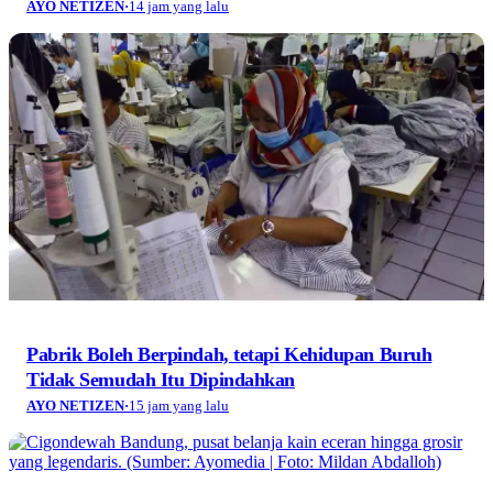
AYO NETIZEN
·
14 jam yang lalu
Pabrik Boleh Berpindah, tetapi Kehidupan Buruh
Tidak Semudah Itu Dipindahkan
AYO NETIZEN
·
15 jam yang lalu