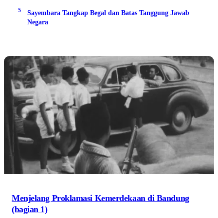
5
Sayembara Tangkap Begal dan Batas Tanggung Jawab
Negara
Menjelang Proklamasi Kemerdekaan di Bandung
(bagian 1)