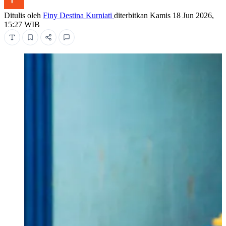
Ditulis oleh
Finy Destina Kurniati
diterbitkan
Kamis 18 Jun 2026,
15:27 WIB