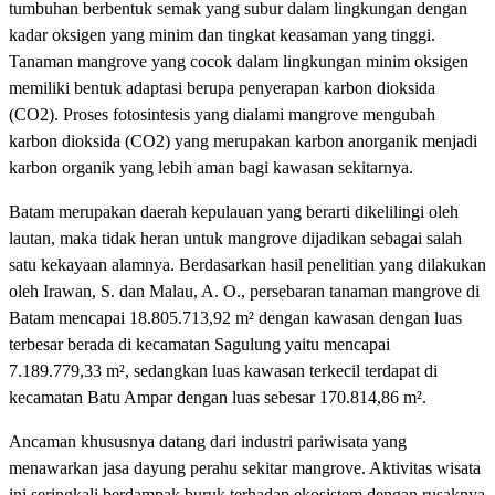
tumbuhan berbentuk semak yang subur dalam lingkungan dengan
kadar oksigen yang minim dan tingkat keasaman yang tinggi.
Tanaman mangrove yang cocok dalam lingkungan minim oksigen
memiliki bentuk adaptasi berupa penyerapan karbon dioksida
(CO2). Proses fotosintesis yang dialami mangrove mengubah
karbon dioksida (CO2) yang merupakan karbon anorganik menjadi
karbon organik yang lebih aman bagi kawasan sekitarnya.
Batam merupakan daerah kepulauan yang berarti dikelilingi oleh
lautan, maka tidak heran untuk mangrove dijadikan sebagai salah
satu kekayaan alamnya. Berdasarkan hasil penelitian yang dilakukan
oleh Irawan, S. dan Malau, A. O., persebaran tanaman mangrove di
Batam mencapai 18.805.713,92 m² dengan kawasan dengan luas
terbesar berada di kecamatan Sagulung yaitu mencapai
7.189.779,33 m², sedangkan luas kawasan terkecil terdapat di
kecamatan Batu Ampar dengan luas sebesar 170.814,86 m².
Ancaman khususnya datang dari industri pariwisata yang
menawarkan jasa dayung perahu sekitar mangrove. Aktivitas wisata
ini seringkali berdampak buruk terhadap ekosistem dengan rusaknya