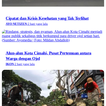
Cipatat dan Krisis Kesehatan yang Tak Terlihat
AYO NETIZEN
·
2 hari yang lalu
Alun-alun Kota Cimahi, Pusat Pertemuan antara
Warga dengan Ojol
IKON
·
2 hari yang lalu