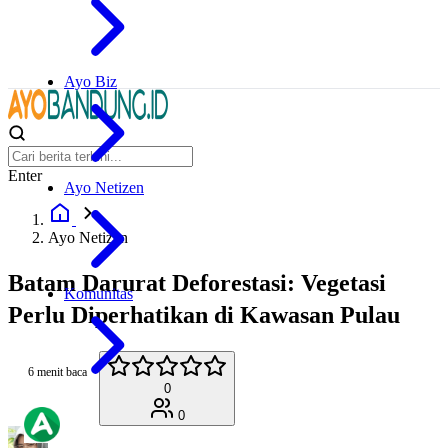
Ayo Biz
Enter
Ayo Netizen
Ayo Netizen
Batam Darurat Deforestasi: Vegetasi
Komunitas
Perlu Diperhatikan di Kawasan Pulau
6 menit baca
0
0