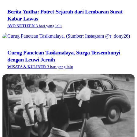
Berita Yudha: Potret Sejarah dari Lembaran Surat
Kabar Lawas
AYO NETIZEN
·
3 hari yang lalu
Curug Panetean Tasikmalaya, Surga Tersembunyi
dengan Leuwi Jernih
WISATA & KULINER
·
3 hari yang lalu