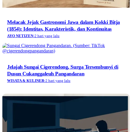
Melacak Jejak Gastronomi Jawa dalam Kokki Bitja
(1854): Identitas, Karakteristik, dan Kontinuitas
AYO NETIZEN
·
2 hari yang lalu
Jelajah Sungai Cigerendong, Surga Tersembunyi di
Dusun Cukanggaleuh Pangandaran
WISATA & KULINER
·
2 hari yang lalu