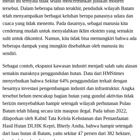
merah itu ternyata tidak selalu mencerminkan julukan modern
tersebut. Dalam beberapa tahun terakhir, penduduk wilayah Batam
telah menyampaikan berbagai keluhan berupa panasnya udara dan
cuaca yang tidak menentu. Pada dasarnya, sebagai manusia kita
cenderung mudah untuk menyalahkan iklim ekstrim yang semakin
sulit untuk dikontrol. Namun, kita tidak bisa memungkiri bahwa ada
beberapa dampak yang mungkin disebabkan oleh manusia itu
sendiri.
Sebagai contoh, ekspansi kawasan industri menjadi salah satu alasan
semakin maraknya penggundulan hutan. Data dari HMStimes
menyebutkan bahwa Sekitar 64% penggundulan terkait dengan
besarnya investasi pengembangan industri dan infrastruktur. Angka
tersebut belum mencakup bagian hutan yang gundul aktivitas tidak
berizin menyebabkan hampir setengah wilayah perhutanan Pulau
Batam telah hilang secara izin maupun ilegal. Pada tahun 2022,
dilaporkan oleh Kabid Tata Kelola Kehutanan dan Pemanfaatan
Hasil Hutan DLHK Kepri, Bherly Andia, bahwa hampir setengah
dari luas hutan di Batam, yaitu sekitar 47 persen dari 382 hektare,