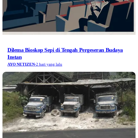
Dilema Bioskop Sepi di Tengah Pergeseran Budaya
Instan
AYO NETIZEN
·
2 hari yang lalu