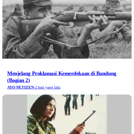
Menjelang Proklamasi Kemerdekaan di Bandung
(Bagian 2)
AYO NETIZEN
·
2 hari yang lalu